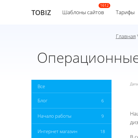
TOBIZ
Шаблоны сайтов
Тарифы
Главная
Операционные 
Дат
Все
Блог
6
На
Начало работы
9
ди
Интернет магазин
18
В 