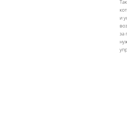
Та
ко
и у
во
за 
ну
уп