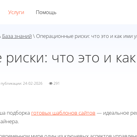
Услуги
Помощь
\
База знаний
\ Операционные риски: что это и как ими 
риски: что это и как
а публикации: 24-02-2026
291
ша подборка
готовых шаблонов сайтов
— идеальное реш
зайнера.
современном мире один из ключевых аспектов управлен