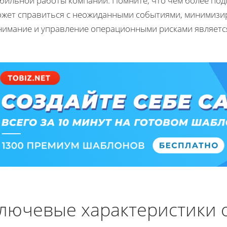
бильной работы компании. Помните, что чем более под
ожет справиться с неожиданными событиями, минимизиру
нимание и управление операционными рисками является
лючевые характеристики