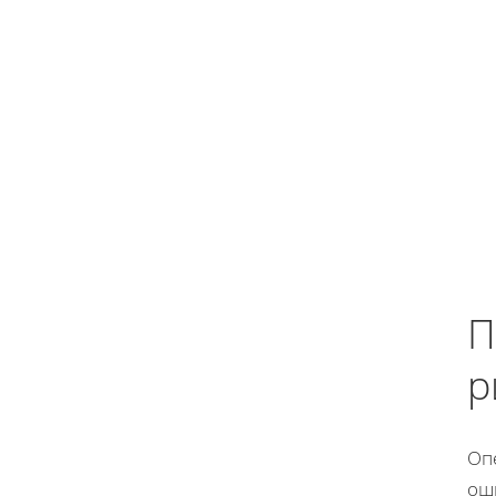
П
р
Оп
ош