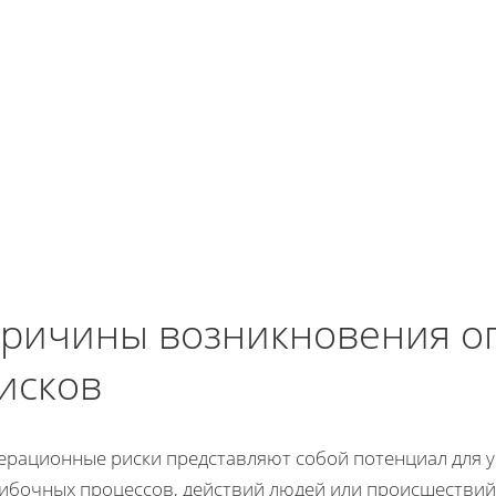
ричины возникновения о
исков
ерационные риски представляют собой потенциал для у
ибочных процессов, действий людей или происшестви