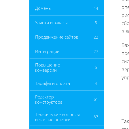
оп
Домены
14
ри
Заявки и заказы
5
сб
в 
Продвижение сайтов
22
Важ
Интеграции
27
пр
си
Повышение
5
ве
конверсии
уп
Тарифы и оплата
4
Редактор
61
конструктора
Технические вопросы
87
и частые ошибки
Та