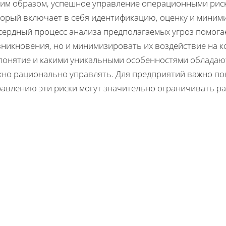
ким образом, успешное управление операционными риск
торый включает в себя идентификацию, оценку и миним
сердный процесс анализа предполагаемых угроз помогае
зникновения, но и минимизировать их воздействие на 
понятие и какими уникальными особенностями обладают
жно рационально управлять. Для предприятий важно пон
равлению эти риски могут значительно ограничивать ра