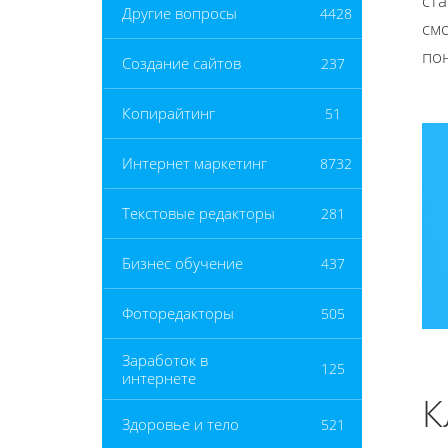
ста
Другие вопросы
4428
см
по
Создание сайтов
237
Копирайтинг
51
Интернет маркетинг
8732
Текстовые редакторы
281
Бизнес обучение
437
Фоторедакторы
505
Заработок в
125
интернете
К
Здоровье и тело
521