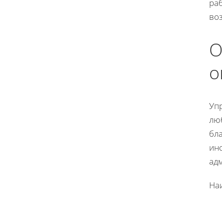
ра
во
О
о
Уп
люб
бл
ин
ад
На