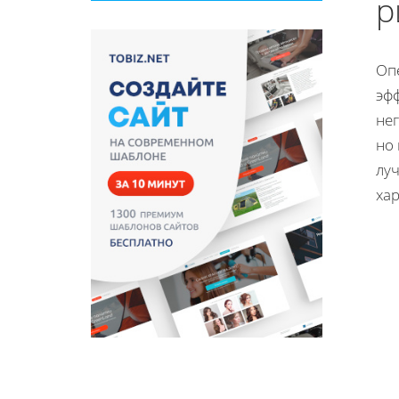
р
Опе
эф
нег
но
лу
хар