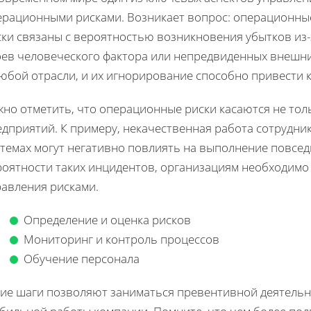
ерационными рисками. Возникает вопрос: операционные
ски связаны с вероятностью возникновения убытков из-
оев человеческого фактора или непредвиденных внешних
любой отрасли, и их игнорирование способно привести
но отметить, что операционные риски касаются не тол
едприятий. К примеру, некачественная работа сотрудн
стемах могут негативно повлиять на выполнение повсед
роятности таких инцидентов, организациям необходимо
равления рисками.
Определение и оценка рисков
Мониторинг и контроль процессов
Обучение персонала
кие шаги позволяют заниматься превентивной деятельн