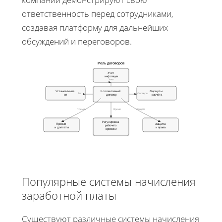
ответственность перед сотрудниками,
создавая платформу для дальнейших
обсуждений и переговоров.
Роль договоров
Учет
инфляции
Учет
Установление
Коллективный
Формулы
Зп
Формулы
зп
договор
расчёта
Премии
Время
Защита
Регулировка
Премии
Защита
рабочего
и доплаты
и права
времени
Популярные системы начисления
заработной платы
Существуют различные системы начисления