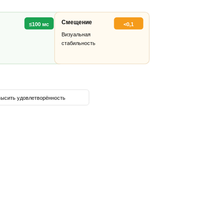
Смещение
≤100 мс
<0,1
Визуальная
стабильность
ысить удовлетворённость