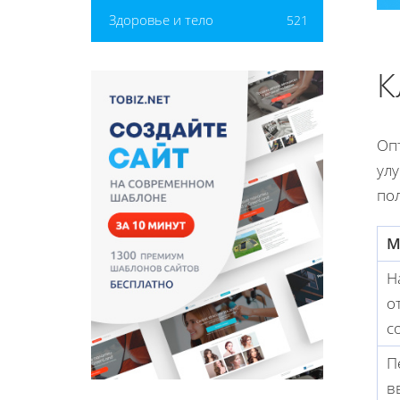
Здоровье и тело
521
К
Оп
ул
по
М
Н
о
с
П
в