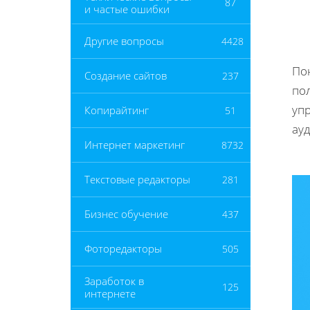
87
и частые ошибки
Другие вопросы
4428
По
Создание сайтов
237
по
уп
Копирайтинг
51
ау
Интернет маркетинг
8732
Текстовые редакторы
281
Бизнес обучение
437
Фоторедакторы
505
Заработок в
125
интернете