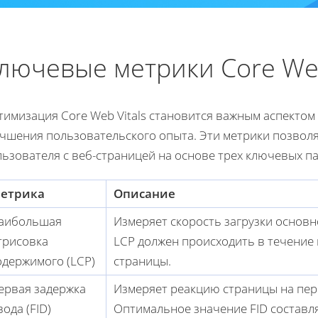
лючевые метрики Core Web
тимизация Core Web Vitals становится важным аспектом
учшения пользовательского опыта. Эти метрики позвол
льзователя с веб-страницей на основе трех ключевых п
етрика
Описание
аибольшая
Измеряет скорость загрузки основн
трисовка
LCP должен происходить в течение п
одержимого (LCP)
страницы.
ервая задержка
Измеряет реакцию страницы на пер
вода (FID)
Оптимальное значение FID составля