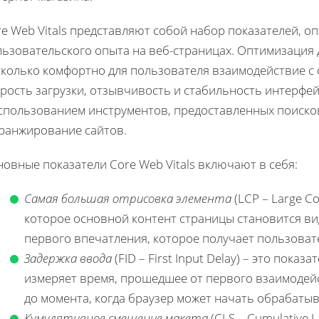
re Web Vitals представляют собой набор показателей, 
льзовательского опыта на веб-страницах. Оптимизация 
колько комфортно для пользователя взаимодействие с с
рость загрузки, отзывчивость и стабильность интерфей
использованием инструментов, предоставленных поисков
 ранжирование сайтов.
овные показатели Core Web Vitals включают в себя:
Самая большая отрисовка элемента
(LCP – Large Co
которое основной контент страницы становится в
первого впечатления, которое получает пользовате
Задержка ввода
(FID – First Input Delay) – это пока
измеряет время, прошедшее от первого взаимодейс
до момента, когда браузер может начать обрабаты
Кумулятивное смещение макета
(CLS – Cumulative 