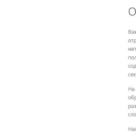
О
Важ
от
ме
пол
со
се
На 
обр
ра
сл
На