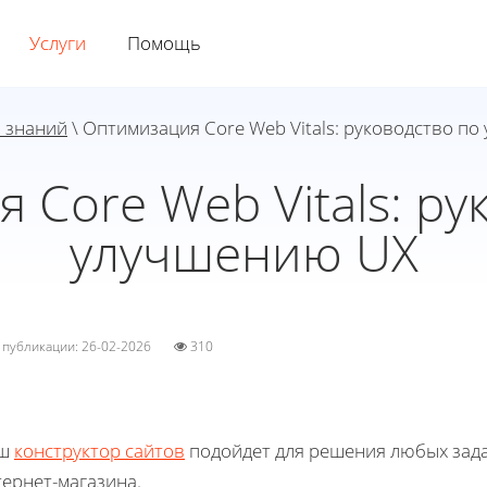
Услуги
Помощь
а знаний
\ Оптимизация Core Web Vitals: руководство п
 Core Web Vitals: ру
улучшению UX
а публикации: 26-02-2026
310
ш
конструктор сайтов
подойдет для решения любых зада
ернет-магазина.