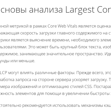
сновы анализа Largest Cont
ной метрикой в рамках Core Web Vitals является оценка L
ражающая скорость загрузки главного содержимого на 
трики является выяснение времени, необходимого элем
ьзователями. Это может быть крупный блок текста, изо
держимое, занимающее значительное пространство. Иде
кунды или меньше.
LCP могут влиять различные факторы. Прежде всего, эт
аботка запроса на стороне сервера ускоряет загрузку.
змера изображений и оптимизацию стилей CSS. Постар
ожность элементов для помощи в увеличении быстроты з
стоятельно рекомендуется использовать механизмы кэ