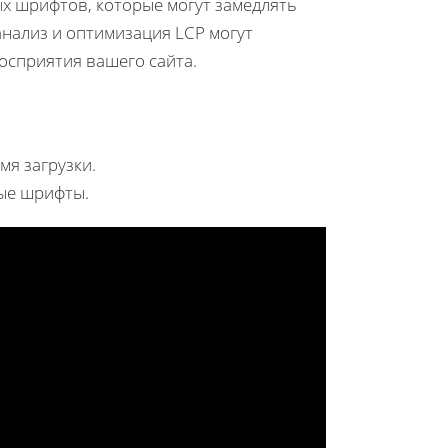
ых шрифтов, которые могут замедлять
анализ и оптимизация LCP могут
осприятия вашего сайта.
я загрузки.
ые шрифты.