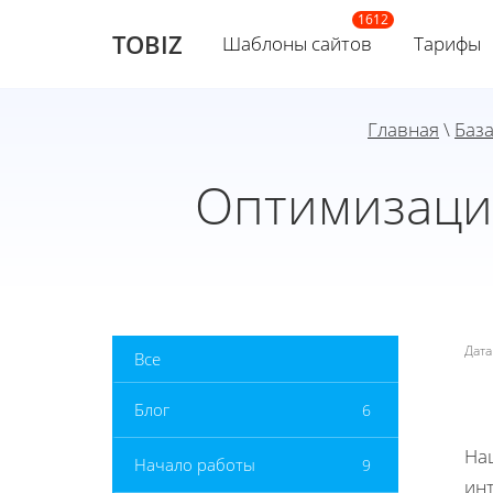
TOBIZ
Шаблоны сайтов
Тарифы
Главная
\
Баз
Оптимизация
Дат
Все
Блог
6
На
Начало работы
9
инт