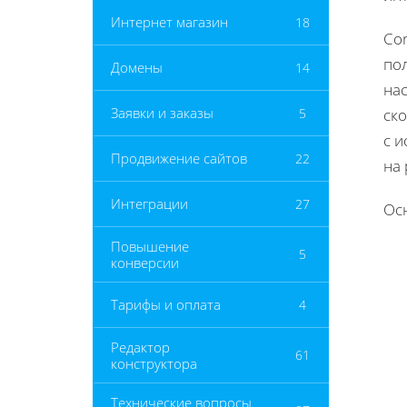
Интернет магазин
18
Co
по
Домены
14
нас
Заявки и заказы
5
ско
с 
Продвижение сайтов
22
на
Интеграции
27
Осн
Повышение
5
конверсии
Тарифы и оплата
4
Редактор
61
конструктора
Технические вопросы