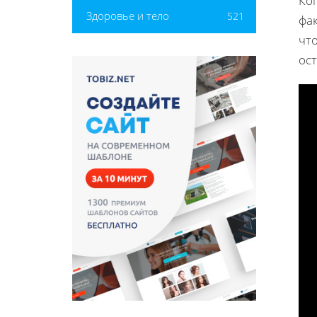
Ко
Здоровье и тело
521
фа
чт
ос