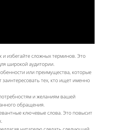
 и избегайте сложных терминов. Это
для широкой аудитории.
обенности или преимущества, которые
 заинтересовать тех, кто ищет именно
потребностям и желаниям вашей
ванного обращения.
левантные ключевые слова. Это повысит
.
редлагая читателю сделать следующий