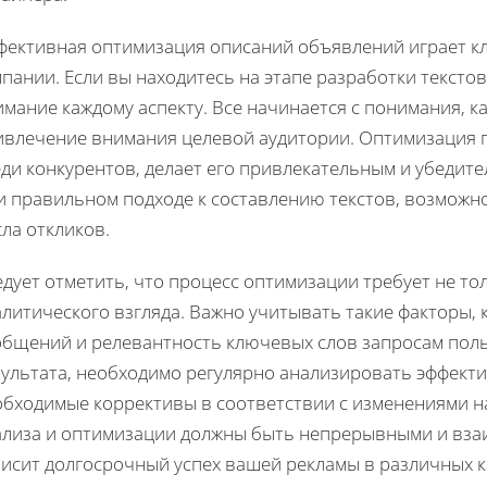
фективная оптимизация описаний объявлений играет к
пании. Если вы находитесь на этапе разработки тексто
мание каждому аспекту. Все начинается с понимания, к
ивлечение внимания целевой аудитории. Оптимизация 
еди конкурентов, делает его привлекательным и убедит
и правильном подходе к составлению текстов, возможн
ла откликов.
дует отметить, что процесс оптимизации требует не то
литического взгляда. Важно учитывать такие факторы, 
общений и релевантность ключевых слов запросам поль
зультата, необходимо регулярно анализировать эффект
обходимые коррективы в соответствии с изменениями на
ализа и оптимизации должны быть непрерывными и вза
висит долгосрочный успех вашей рекламы в различных 