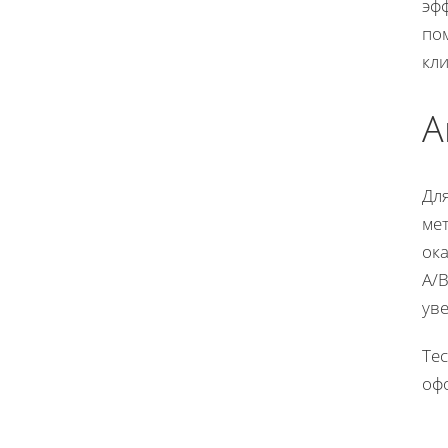
эф
по
кли
А
Дл
ме
ок
A/B
ув
Тес
оф