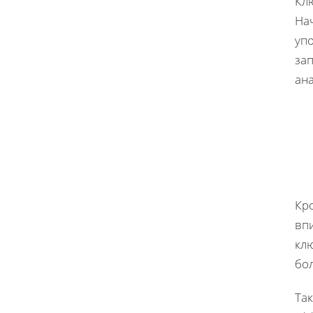
Кл
Нач
уп
за
ан
Кр
впи
клю
бо
Та