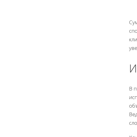
Су
сп
кл
ув
И
В 
ис
объ
Ве
сло