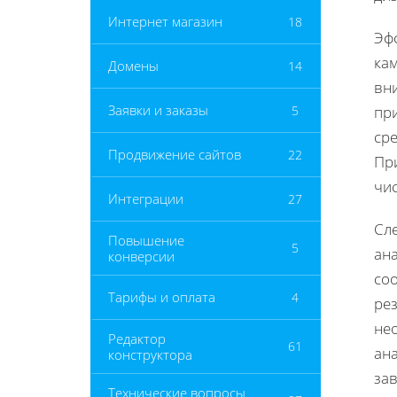
Интернет магазин
18
Эф
кам
Домены
14
вни
Заявки и заказы
5
пр
ср
Продвижение сайтов
22
Пр
чис
Интеграции
27
Сле
Повышение
5
ана
конверсии
со
Тарифы и оплата
4
ре
не
Редактор
61
ан
конструктора
за
Технические вопросы