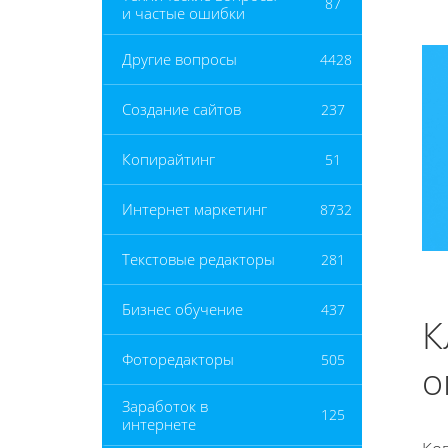
87
и частые ошибки
Другие вопросы
4428
Создание сайтов
237
Копирайтинг
51
Интернет маркетинг
8732
Текстовые редакторы
281
Бизнес обучение
437
К
Фоторедакторы
505
о
Заработок в
125
интернете