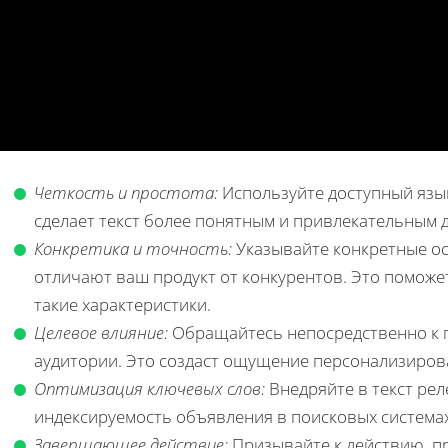
Четкость и простота:
Используйте доступный язык
сделает текст более понятным и привлекательным 
Конкретика и точность:
Указывайте конкретные ос
отличают ваш продукт от конкурентов. Это поможет
такие характеристики.
Целевое влияние:
Обращайтесь непосредственно к 
аудитории. Это создаст ощущение персонализиро
Оптимизация ключевых слов:
Внедряйте в текст ре
индексируемость объявления в поисковых системах
Завершающее действие:
Призывайте к действию, п