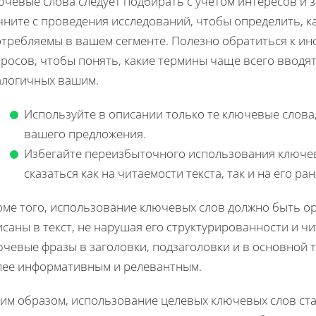
ючевые слова следует подбирать с учетом интересов и 
ните с проведения исследований, чтобы определить, к
отребляемы в вашем сегменте. Полезно обратиться к ин
просов, чтобы понять, какие термины чаще всего вводя
алогичных вашим.
Используйте в описании только те ключевые слова
вашего предложения.
Избегайте переизбыточного использования ключевы
сказаться как на читаемости текста, так и на его р
оме того, использование ключевых слов должно быть о
саны в текст, не нарушая его структурированности и ч
чевые фразы в заголовки, подзаголовки и в основной т
лее информативным и релевантным.
ким образом, использование целевых ключевых слов ст