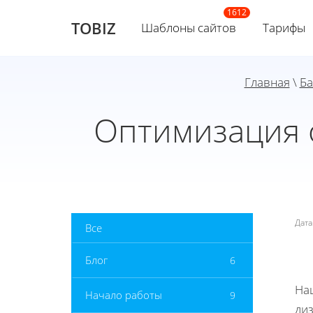
TOBIZ
Шаблоны сайтов
Тарифы
Главная
\
Ба
Оптимизация 
Дат
Все
Блог
6
На
Начало работы
9
ди