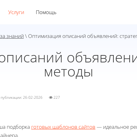
Услуги
Помощь
за знаний
\ Оптимизация описаний объявлений: страте
описаний объявлений
методы
а публикации: 26-02-2026
227
ша подборка
готовых шаблонов сайтов
— идеальное реш
зайнера.