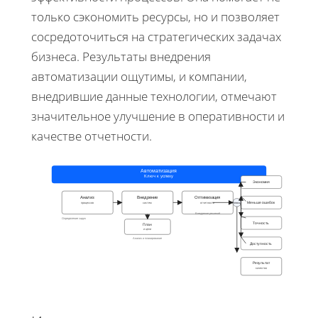
только сэкономить ресурсы, но и позволяет
сосредоточиться на стратегических задачах
бизнеса. Результаты внедрения
автоматизации ощутимы, и компании,
внедрившие данные технологии, отмечают
значительное улучшение в оперативности и
качестве отчетности.
Автоматизация
Ключ к успеху
Экономия
Анализ
Внедрение
Оптимизация
Плюсы
процессов
систем
отчетности
Меньше ошибок
Внедрение решений
Определение задач
Точность
План
и цели
Анализ и планирование
Доступность
Результат
качество