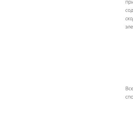
пр
со
ско
эле
Вс
сп