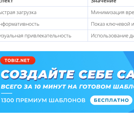
спект
Значение
ыстрая загрузка
Минимизация вре
нформативность
Показ ключевой 
изуальная привлекательность
Использование ди