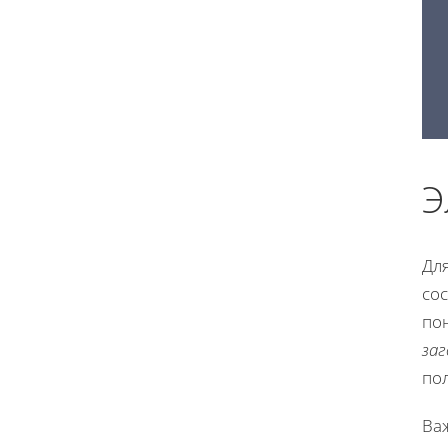
Э
Дл
со
по
заг
пол
Ва