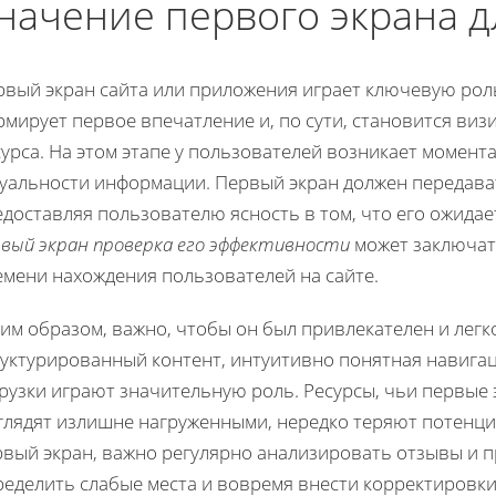
начение первого экрана д
рвый экран сайта или приложения играет ключевую рол
рмирует первое впечатление и, по сути, становится ви
урса. На этом этапе у пользователей возникает момента
туальности информации. Первый экран должен передава
едоставляя пользователю ясность в том, что его ожида
рвый экран проверка его эффективности
может заключать
емени нахождения пользователей на сайте.
ким образом, важно, чтобы он был привлекателен и ле
руктурированный контент, интуитивно понятная навига
грузки играют значительную роль. Ресурсы, чьи первы
глядят излишне нагруженными, нередко теряют потенци
рвый экран, важно регулярно анализировать отзывы и п
ределить слабые места и вовремя внести корректировки