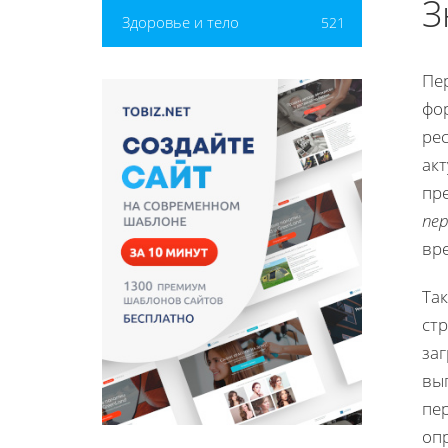
З
Здоровье и тело
521
Пе
фо
рес
ак
пр
пе
вр
Та
ст
за
вы
пе
оп