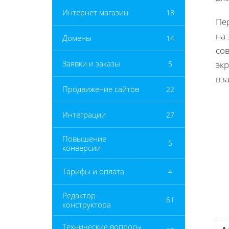
Интернет магазин
18
Пе
на 
Домены
14
со
Заявки и заказы
5
экр
вз
Продвижение сайтов
22
Интеграции
27
Повышение
5
конверсии
Тарифы и оплата
4
Редактор
61
конструктора
Технические вопросы