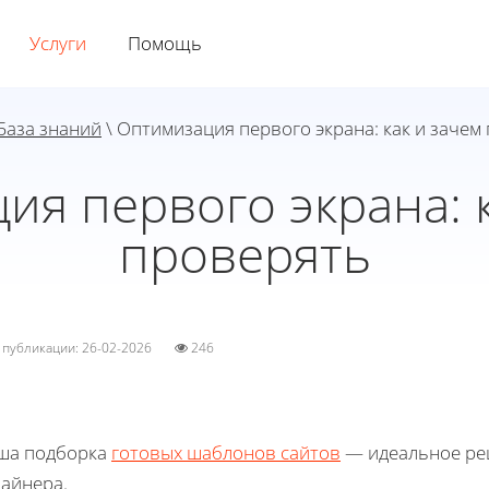
Услуги
Помощь
База знаний
\ Оптимизация первого экрана: как и зачем
ия первого экрана: к
проверять
а публикации: 26-02-2026
246
ша подборка
готовых шаблонов сайтов
— идеальное реш
зайнера.