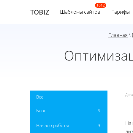
TOBIZ
Шаблоны сайтов
Тарифы
Главная
\
Оптимизац
Дат
Все
Блог
6
На
Начало работы
9
ди