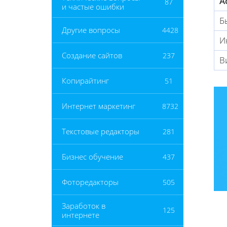
А
87
и частые ошибки
Б
Другие вопросы
4428
И
Создание сайтов
237
В
Копирайтинг
51
Интернет маркетинг
8732
Текстовые редакторы
281
Бизнес обучение
437
Фоторедакторы
505
Заработок в
125
интернете