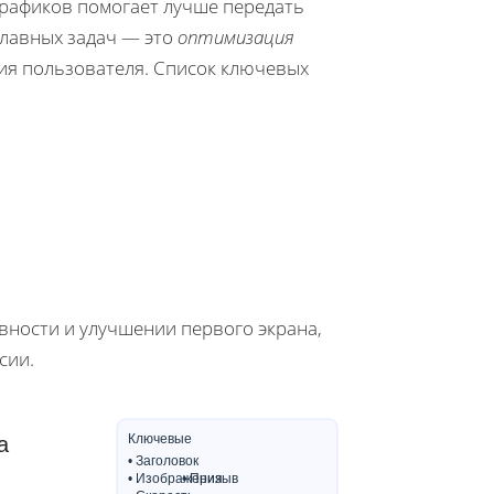
рафиков помогает лучше передать
главных задач — это
оптимизация
ания пользователя. Список ключевых
вности и улучшении первого экрана,
сии.
Ключевые
а
• Заголовок
• Изображения
• Призыв