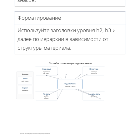
Форматирование
Используйте заголовки уровня h2, h3 и
далее по иерархии в зависимости от
структуры материала.
Способы оптимизации подзаголовков
Ключевые
Структура
Стратегично
Навигация
без спама
логическая
Факторы
Длина
до 60 знаков
Подзаголовки
структура и смысл
Формат
уровни загл.
Ясность
Уникальность
Просто
Привлекает
понятно
Краткие рекомендации по оптимизации подзаголовков