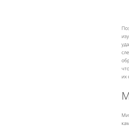
По
изу
уд
сле
об
чт
их 
М
Ми
ка