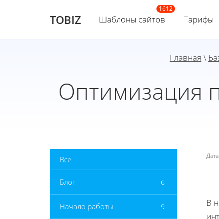
TOBIZ
Шаблоны сайтов
Тарифы
Главная
\
Ба
Оптимизация п
Дат
Все
Блог
6
В 
Начало работы
9
инт