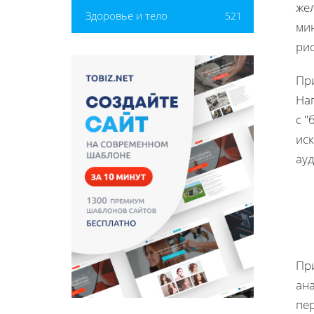
же
Здоровье и тело
521
мин
ри
Пр
На
с 
ис
ау
Пр
ан
пе