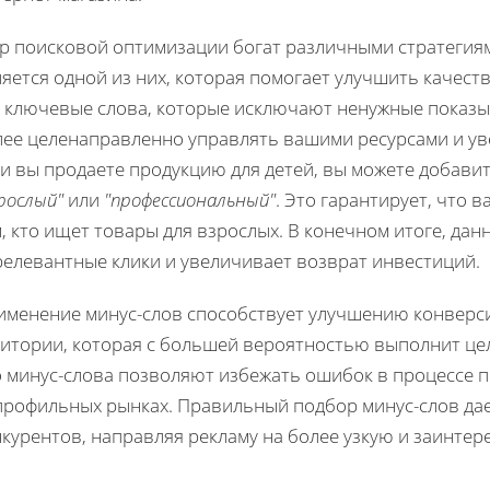
р поисковой оптимизации богат различными стратегиям
яется одной из них, которая помогает улучшить качес
о ключевые слова, которые исключают ненужные показы
лее целенаправленно управлять вашими ресурсами и ув
и вы продаете продукцию для детей, вы можете добавить
рослый"
или
"профессиональный"
. Это гарантирует, что 
, кто ищет товары для взрослых. В конечном итоге, дан
релевантные клики и увеличивает возврат инвестиций.
именение минус-слов способствует улучшению конверси
дитории, которая с большей вероятностью выполнит цел
 минус-слова позволяют избежать ошибок в процессе п
профильных рынках. Правильный подбор минус-слов да
нкурентов, направляя рекламу на более узкую и заинте