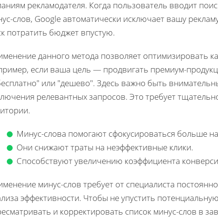
ланиям рекламодателя. Когда пользователь вводит пои
ус-слов, Google автоматически исключает вашу рекламу
ск потратить бюджет впустую.
именение данного метода позволяет оптимизировать ка
пример, если ваша цель — продвигать премиум-продукц
"бесплатно" или "дешево". Здесь важно быть вниматель
ключения релевантных запросов. Это требует тщательн
дитории.
Минус-слова помогают сфокусироваться больше на
Они снижают траты на неэффективные клики.
Способствуют увеличению коэффициента конверси
именение минус-слов требует от специалиста постоянн
ализа эффективности. Чтобы не упустить потенциальную
ресматривать и корректировать список минус-слов в за