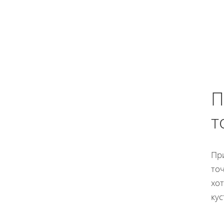
П
т
Пр
то
хо
кус