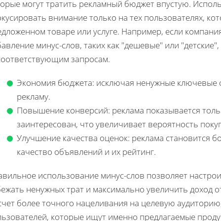
торые могут тратить рекламный бюджет впустую. Испол
окусировать внимание только на тех пользователях, ко
едложенном товаре или услуге. Например, если компани
авление минус-слов, таких как "дешевые" или "детские"
соответствующим запросам.
Экономия бюджета: исключая ненужные ключевые с
рекламу.
Повышение конверсий: реклама показывается тольк
заинтересован, что увеличивает вероятность поку
Улучшение качества оценок: реклама становится б
качество объявлений и их рейтинг.
авильное использование минус-слов позволяет настрои
ежать ненужных трат и максимально увеличить доход от
счет более точного нацеливания на целевую аудиторию,
ьзователей, которые ищут именно предлагаемые продук