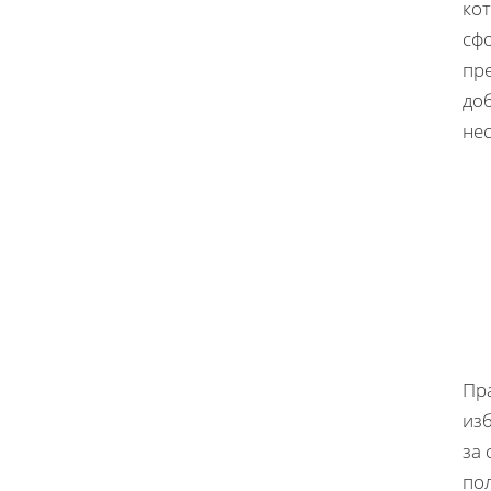
ко
сф
пр
доб
не
Пр
изб
за 
пол