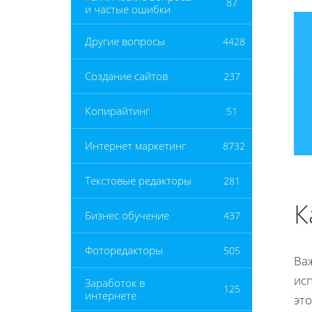
87
и частые ошибки
Другие вопросы
4428
Создание сайтов
237
Копирайтинг
51
Интернет маркетинг
8732
Текстовые редакторы
281
К
Бизнес обучение
437
Фоторедакторы
505
Ва
исп
Заработок в
125
интернете
это