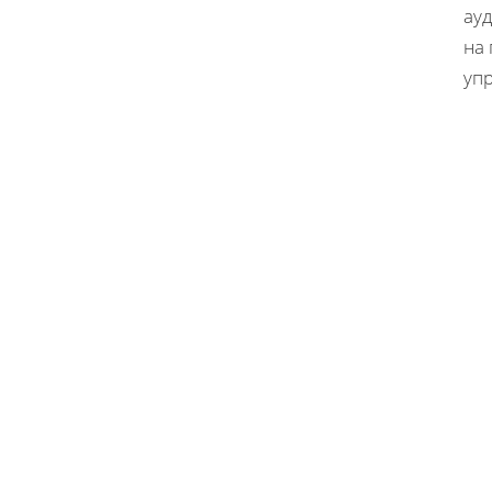
ауд
на
уп