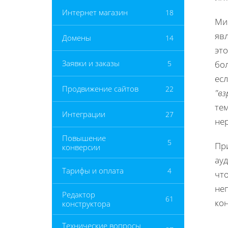
Интернет магазин
18
Ми
явл
Домены
14
эт
Заявки и заказы
5
бо
есл
Продвижение сайтов
22
"вз
тем
Интеграции
27
не
Повышение
5
Пр
конверсии
ау
Тарифы и оплата
4
что
не
Редактор
61
ко
конструктора
Технические вопросы