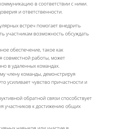
коммуникацию в соответствии с ними.
оверия и ответственности.
гулярных встреч помогает внедрить
ять участникам возможность обсуждать
ое обеспечение, такое как
я совместной работы, может
но в удаленных командах.
му члену команды, демонстрируя
Это усиливает чувство причастности и
руктивной обратной связи способствует
уя участников к достижению общих
ивных навыков или участие в