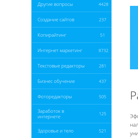
Другие вопросы
4428
Создание сайтов
237
Копирайтинг
51
Интернет маркетинг
8732
Текстовые редакторы
281
Бизнес обучение
437
Р
Фоторедакторы
505
Заработок в
125
Эф
интернете
на
Здоровье и тело
521
ун