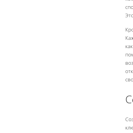
сп
Эт
Кр
Ка
как
по
во
от
св
С
Со
кл