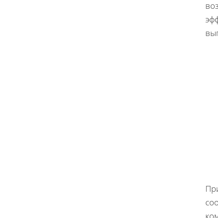
во
эф
вы
Пр
со
ко