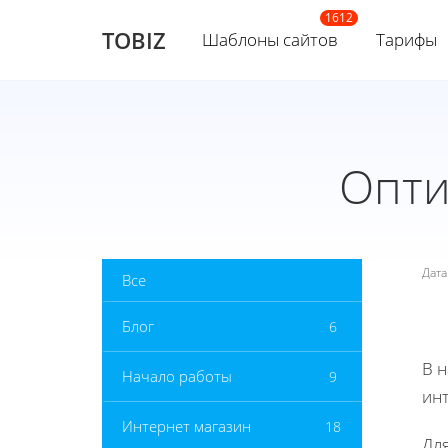
TOBIZ
Шаблоны сайтов
Тарифы
Опти
Дат
Все
Блог
6
В 
Начало работы
9
инт
Интернет магазин
18
Дл