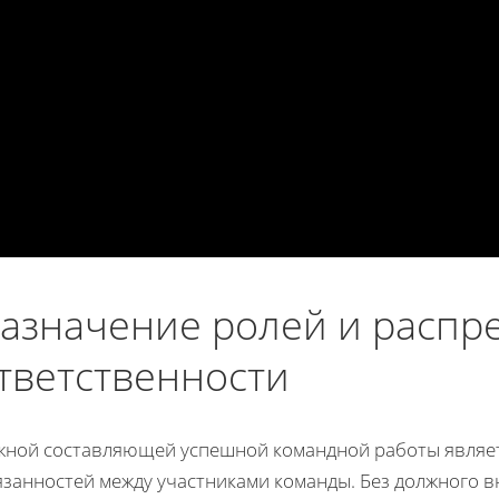
азначение ролей и распр
тветственности
жной составляющей успешной командной работы являет
занностей между участниками команды. Без должного вн