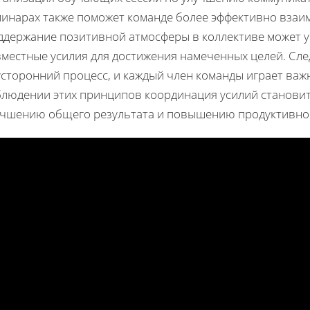
минарах также поможет команде более эффективно взаи
ддержание позитивной атмосферы в коллективе может у
местные усилия для достижения намеченных целей. След
сторонний процесс, и каждый член команды играет важ
блюдении этих принципов координация усилий становитс
учшению общего результата и повышению продуктивнос