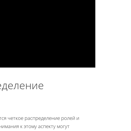
еделение
ся четкое распределение ролей и
имания к этому аспекту могут