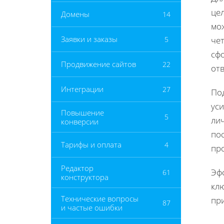
цел
Домены
14
мо
Заявки и заказы
5
чет
сф
Продвижение сайтов
22
отв
Интеграции
27
По
уси
Повышение
5
ли
конверсии
по
Тарифы и оплата
4
пр
Редактор
Эф
61
конструктора
кл
Технические вопросы
пр
87
и частые ошибки