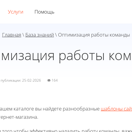
Услуги
Помощь
Главная
\
База знаний
\ Оптимизация работы команды
мизация работы ко
а публикации: 25-02-2026
164
нашем каталоге вы найдете разнообразные
шаблоны сай
ернет-магазина.
я того чтобы эффективно наладить работу команды, ва