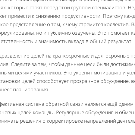
ях, которые стоят перед этой группой специалистов. Н
жет привести к снижению продуктивности. Поэтому каж
кое представление о том, к чему стремится коллектив. 
ормулированы, но и публично озвучены. Это помогает 
етственность и значимость вклада в общий результат.
дразделение целей на краткосрочные и долгосрочные п
лия. Следите за тем, чтобы данные цели были достижим
чными целями участников. Это укрепит мотивацию и увл
становки целей способствует прозрачное обсуждение, в
оцесс планирования.
фективная система обратной связи является ещё одним
ючевых целей команды. Регулярные обсуждения и обме
инимать решения о корректировке направлений деятел