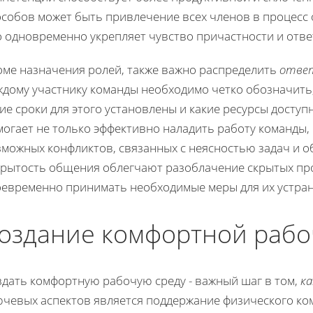
особов может быть привлечение всех членов в процесс
о одновременно укрепляет чувство причастности и отве
оме назначения ролей, также важно распределить
ответ
ждому участнику команды необходимо четко обозначить
ие сроки для этого установлены и какие ресурсы доступ
могает не только эффективно наладить работу команды,
зможных конфликтов, связанных с неясностью задач и о
крытость общения облегчают разоблачение скрытых про
оевременно принимать необходимые меры для их устран
оздание комфортной рабо
здать комфортную рабочую среду - важный шаг в том,
ка
ючевых аспектов является поддержание физического ком