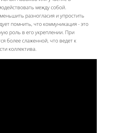
модействовать между собой.
меньшить разногласия и упростить
ует помнить, что коммуникация - это
ную роль в его укреплении. При
я более слаженной, что ведет к
ти коллектива.