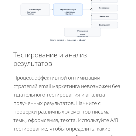
Конверсия
Сегментация
Персонализация
• Критерии
• Адаптация
• Группы
• Контент
Аналитика
Демография
Улучшение
+760%
активность
Ключ: сегмент → персонал → эффект
Тестирование и анализ
результатов
Процесс эффективной оптимизации
стратегий email маркетинга невозможен без
тщательного тестирования и анализа
полученных результатов. Начните с
проверки различных элементов письма —
темы, оформления, текста. Используйте A/B
тестирование, чтобы определить, какие