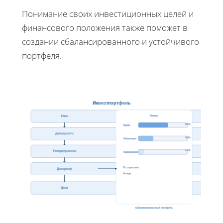
Понимание своих инвестиционных целей и
финансового положения также поможет в
создании сбалансированного и устойчивого
портфеля.
Инвестпортфель
Активы
Риск
60%
Акции
Доходность
30%
Облигации
10%
Распределение
Недвижимость
По отраслям
Диверсиф
Фонды
Цели
Сбалансированный портфель