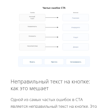
Частые ошибки CTA
Ошибка
Влияние
Неясный
Понимание
текст
Незаметность
Игнорируется
Сложность
Уходят
Несоответствие
Доверие
Ясность
Простота
Согласованность
Неправильный текст на кнопке:
как это мешает
Одной из самых частых ошибок в CTA
является неправильный текст на кнопке. Это