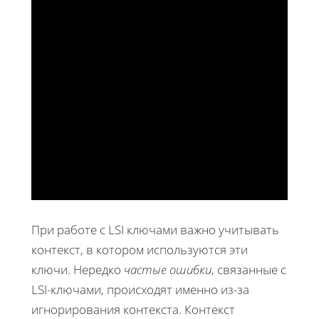
При работе с LSI ключами важно учитывать
контекст, в котором используются эти
ключи. Нередко
частые ошибки
, связанные с
LSI-ключами, происходят именно из-за
игнорирования контекста. Контекст