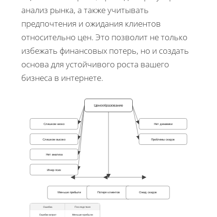
анализ рынка, а также учитывать
предпочтения и ожидания клиентов
относительно цен. Это позволит не только
избежать финансовых потерь, но и создать
основа для устойчивого роста вашего
бизнеса в интернете.
Ценообразование
Слишком низко
Нет динамики
Слишком высоко
Проблемы скидок
Нет анализа
Игнор псих
Меньше прибыли
Потеря клиентов
Ожид скидок
Ошибка
Последствия
Ошибки затрат
Меньше прибыли