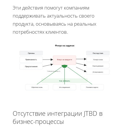
Эти действия помогут компаниям
поддерживать актуальность своего
продукта, основываясь на реальных
потребностях клиентов.
Фокус на задачах
Причины
Последствия
Привязанность
Фокус на продукте
Потеря связи
Утрата доверия
Предположения
Смещение фокуса
Игнор важного
Как избежать
Обратная связь
Исследования
Понимать задачи
Отсутствие интеграции JTBD в
бизнес-процессы