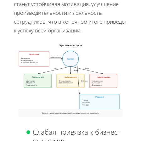
станут устойчивая мотивация, улучшение
производительности и лояльность
сотрудников, что в конечном итоге приведет
к успеху всей организации.
Чрезмерные цели
Проблема
Нужен баланс
Выгорание
Баланс
Потеря фокуса
Снижение мотивации
ОК
Риск
Вызов
Реалистично
Амбициозно
Недостижимо
Достижимо
Стримул роста
Действия
Невыполнимо
Мотивация
Развитие навыков
Выгорание
Чувство цели
Демотивация
Решения
Оценить
Поддержка
Культура
Баланс → устойчивая мотивация, рост производительности и лояльность
Слабая привязка к бизнес-
стратегии