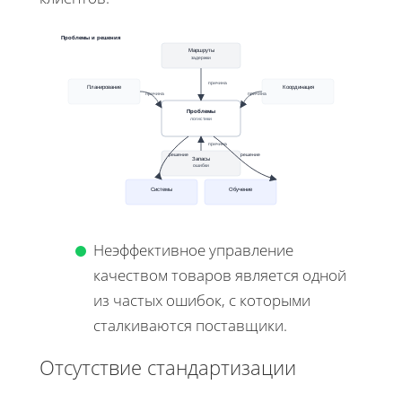
Проблемы и решения
Маршруты
задержки
причина
Планирование
Координация
причина
причина
Проблемы
логистики
причина
решение
решение
Запасы
ошибки
Системы
Обучение
Неэффективное управление
качеством товаров является одной
из частых ошибок, с которыми
сталкиваются поставщики.
Отсутствие стандартизации