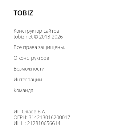
TOBIZ
Конструктор сайтов
tobiz.net © 2013-2026
Все права защищены.
О конструкторе
Возможности
Интеграции
Команда
ИП Олаев В.А.
ОГРН: 314213016200017
ИНН: 212810656614