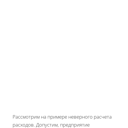
Рассмотрим на примере неверного расчета
расходов. Допустим, предприятие