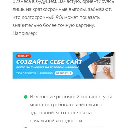
бизнеса в будущем. Зачастую, ориентируясь
лишь на краткосрочные выгоды, забывают,
что долгосрочный
ROI
может показать
значительно более точную картину.
Например:
Изменение рыночной конъюнктуры
может потребовать длительных
адаптаций, что скажется на
начальной доходности.