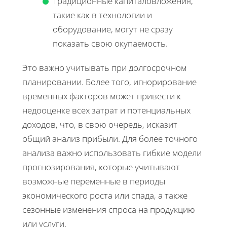
Традиционные капиталовложения,
такие как в технологии и
оборудование, могут не сразу
показать свою окупаемость.
Это важно учитывать при долгосрочном
планировании. Более того, игнорирование
временных факторов может привести к
недооценке всех затрат и потенциальных
доходов, что, в свою очередь, исказит
общий анализ прибыли. Для более точного
анализа важно использовать гибкие модели
прогнозирования, которые учитывают
возможные переменные в периоды
экономического роста или спада, а также
сезонные изменения спроса на продукцию
или услуги.