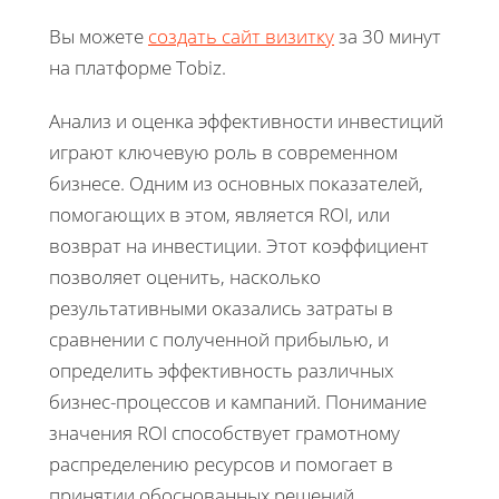
Вы можете
создать сайт визитку
за 30 минут
на платформе Tobiz.
Анализ и оценка эффективности инвестиций
играют ключевую роль в современном
бизнесе. Одним из основных показателей,
помогающих в этом, является ROI, или
возврат на инвестиции. Этот коэффициент
позволяет оценить, насколько
результативными оказались затраты в
сравнении с полученной прибылью, и
определить эффективность различных
бизнес-процессов и кампаний. Понимание
значения ROI способствует грамотному
распределению ресурсов и помогает в
принятии обоснованных решений.