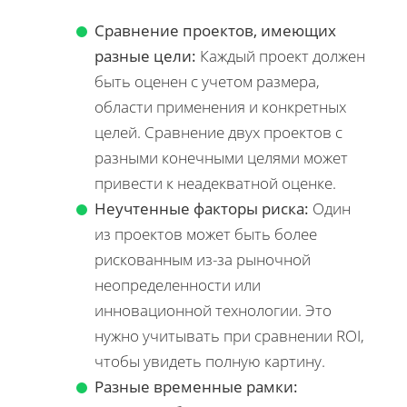
Сравнение проектов, имеющих
разные цели:
Каждый проект должен
быть оценен с учетом размера,
области применения и конкретных
целей. Сравнение двух проектов с
разными конечными целями может
привести к неадекватной оценке.
Неучтенные факторы риска:
Один
из проектов может быть более
рискованным из-за рыночной
неопределенности или
инновационной технологии. Это
нужно учитывать при сравнении ROI,
чтобы увидеть полную картину.
Разные временные рамки: