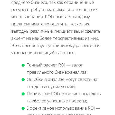
среднего бизнеса, так как ограниченные
ресурсы требуют максимально точного их
использования. ROI помогает каждому
предпринимателю оценить, насколько
выгодны различные инициативы, и сделать
акцент на наиболее перспективных из них.
Это способствует устойчивому развитию и
укреплению позиций на рынке.
Точный расчет ROI — залог
правильного бизнес-анализа;
Ошибки в анализе могут свести на
нет достигнутые успехи;
Понимание ROI позволяет выделять
наиболее успешные проекты;
Эффективное использование ROI —