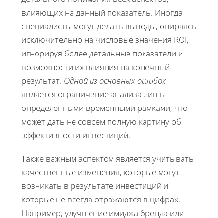
влияющих на данный показатель. Иногда
специалисты могут делать выводы, опираясь
исключительно на числовые значения ROI,
игнорируя более детальные показатели и
возможности их влияния на конечный
результат.
Одной из основных ошибок
является ограничение анализа лишь
определенными временными рамками, что
может дать не совсем полную картину об
эффективности инвестиций.
Также важным аспектом является учитывать
качественные изменения, которые могут
возникать в результате инвестиций и
которые не всегда отражаются в цифрах.
Например, улучшение имиджа бренда или