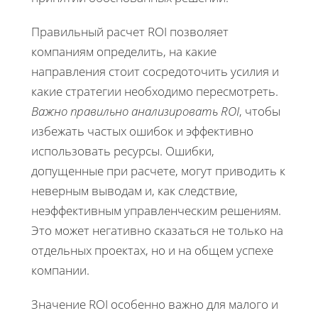
Правильный расчет ROI позволяет
компаниям определить, на какие
направления стоит сосредоточить усилия и
какие стратегии необходимо пересмотреть.
Важно правильно анализировать ROI
, чтобы
избежать частых ошибок и эффективно
использовать ресурсы. Ошибки,
допущенные при расчете, могут приводить к
неверным выводам и, как следствие,
неэффективным управленческим решениям.
Это может негативно сказаться не только на
отдельных проектах, но и на общем успехе
компании.
Значение ROI особенно важно для малого и