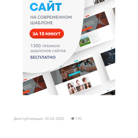
Дата публикации: 26-02-2026
195