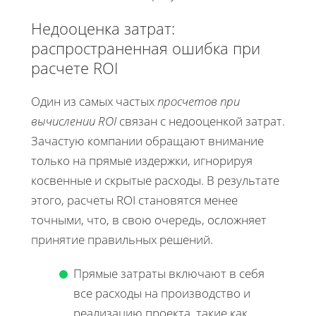
Недооценка затрат:
распространенная ошибка при
расчете ROI
Один из самых частых
просчетов при
вычислении ROI
связан с недооценкой затрат.
Зачастую компании обращают внимание
только на прямые издержки, игнорируя
косвенные и скрытые расходы. В результате
этого, расчеты ROI становятся менее
точными, что, в свою очередь, осложняет
принятие правильных решений.
Прямые затраты включают в себя
все расходы на производство и
реализацию проекта, такие как