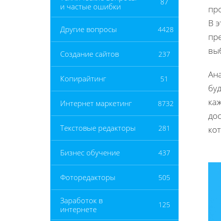
87
и частые ошибки
пр
В э
Другие вопросы
4428
пре
вы
Создание сайтов
237
Ан
Копирайтинг
51
буд
каж
Интернет маркетинг
8732
дос
Текстовые редакторы
281
ко
Бизнес обучение
437
Фоторедакторы
505
Заработок в
125
интернете