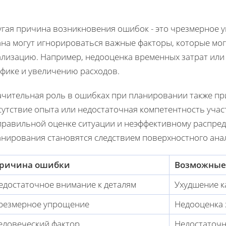
угая причина возникновения ошибок - это чрезмерное 
ана могут игнорироваться важные факторы, которые мог
ализацию. Например, недооценка временных затрат или 
афике и увеличению расходов.
ачительная роль в ошибках при планировании также пр
утствие опыта или недостаточная компетентность учаc
правильной оценке ситуации и неэффективному распред
анирования становятся следствием поверхностного ана
ричина ошибки
Возможные
едостаточное внимание к деталям
Ухудшение к
резмерное упрощение
Недооценка 
еловеческий фактор
Недостаточн