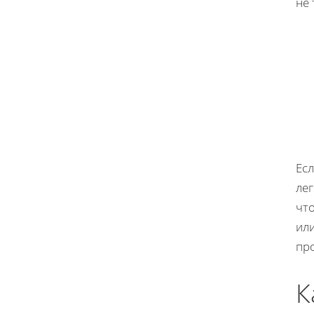
не
Ес
лег
чт
ил
пр
К