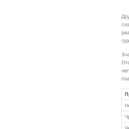
Др
пл
ре
гр
Зн
Отс
не
пл
П
Н
Ч
Ч