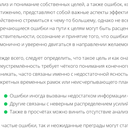
лиз и понимание собственных целей, а также ошибок, к
стижению, представляют собой важные аспекты эффекти
йственно стремиться к чему-то большему, однако не все
речающиеся ошибки на пути к целям могут быть расценен
ствительности, осознание и принятие того, что ошибки 
рмонично и уверенно двигаться в направлении желаемог
жде всего, следует определить, что такое цель и как о
еустремлённость требует чёткого понимания конечного
никать, часто связаны именно с недостаточной ясность
нкретных временных рамок или неисчерпывающего план
Ошибки иногда вызваны недостатком информации о
Другие связаны с неверным распределением усилий
Также в просчётах можно винить отсутствие анали
к частые ошибки, так и неожиданные преграды могут ст