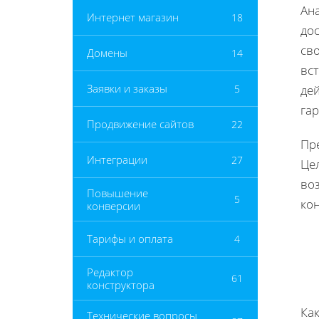
Ана
Интернет магазин
18
до
сво
Домены
14
вст
Заявки и заказы
5
дей
га
Продвижение сайтов
22
Пре
Интеграции
27
Цел
воз
Повышение
5
ко
конверсии
Тарифы и оплата
4
Редактор
61
конструктора
Ка
Технические вопросы