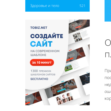
Здоровье и тело
521
О
п
Пр
по
не
ош
ко