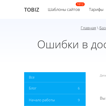
TOBIZ
Шаблоны сайтов
Тарифы
Главная
\
Баз
Ошибки в дос
Дат
Все
Блог
6
Вы
Начало работы
9