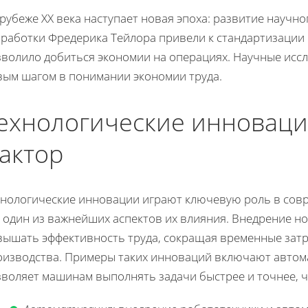
рубеже XX века наступает новая эпоха: развитие научно
зработки Фредерика Тейлора привели к стандартизации 
зволило добиться экономии на операциях. Научные иссл
вым шагом в понимании экономии труда.
ехнологические инноваци
актор
хнологические инновации играют ключевую роль в совр
о один из важнейших аспектов их влияния. Внедрение н
вышать эффективность труда, сокращая временные зат
оизводства. Примеры таких инноваций включают авто
зволяет машинам выполнять задачи быстрее и точнее, ч