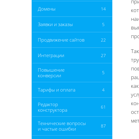
пр
Домены
14
ко
на
Заявки и заказы
5
выя
про
Продвижение сайтов
22
Та
Интеграции
27
тру
по
Повышение
5
конверсии
ра
ка
Тарифы и оплата
4
усл
ко
Редактор
61
конструктора
ос
ме
Технические вопросы
87
и частые ошибки