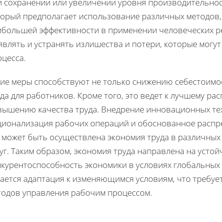
и сохранении или увеличении уровня производительно
торый предполагает использование различных методов,
ибольшей эффективности в применении человеческих ре
влять и устранять излишества и потери, которые могу
цесса.
кие меры способствуют не только снижению себестоимо
да для работников. Кроме того, это ведет к лучшему р
вышению качества труда. Внедрение инновационных тех
ционализация рабочих операций и обоснованное распред
к может быть осуществлена экономия труда в различны
уг. Таким образом, экономия труда направлена на усто
нкурентоспособность экономики в условиях глобальных
тается адаптация к изменяющимся условиям, что требуе
тодов управления рабочим процессом.