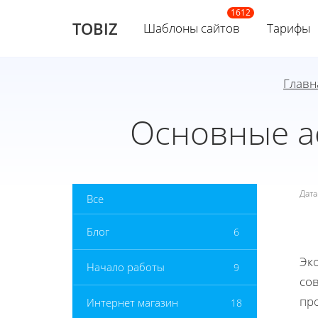
TOBIZ
Шаблоны сайтов
Тарифы
Главн
Основные а
Дат
Все
Блог
6
Эк
Начало работы
9
со
про
Интернет магазин
18