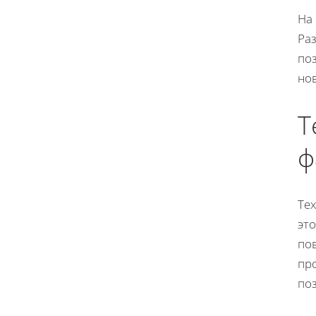
На 
Ра
по
но
Т
ф
Те
эт
по
пр
по