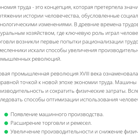
ономия труда - это концепция, которая претерпела зна
отяжении истории человечества, обусловленные социа
хнологическими изменениями. В древние времена трудо
уральным хозяйством, где ключевую роль играл челове
рговли возникли первые попытки рационализации трудов
месленники искали способы увеличения производитель
омышленных революций.
рвая промышленная революция XVIII века ознаменовала
правной точкой к новой эпохе экономии труда. Машины
изводительность и сократить физические затраты. Всле
следовать способы оптимизации использования человеч
Появление машинного производства.
Расширение торговли и ремесел.
Увеличение производительности и снижение физич