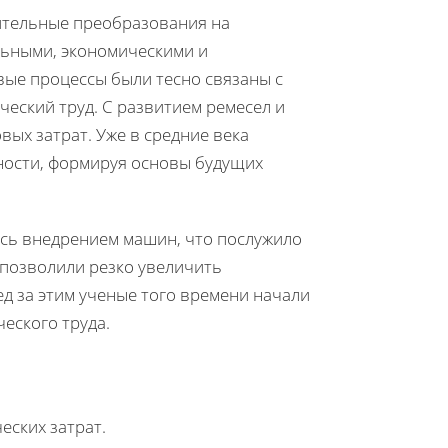
чительные преобразования на
льными, экономическими и
вые процессы были тесно связаны с
ческий труд. С развитием ремесел и
ых затрат. Уже в средние века
ности, формируя основы будущих
сь внедрением машин, что послужило
 позволили резко увеличить
д за этим ученые того времени начали
еского труда.
еских затрат.