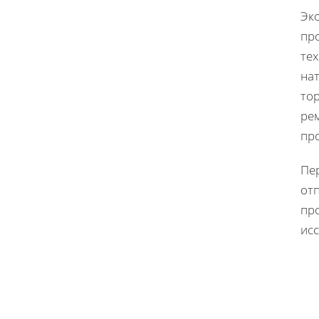
Эк
пр
те
нат
то
ре
пр
Пе
от
про
ис