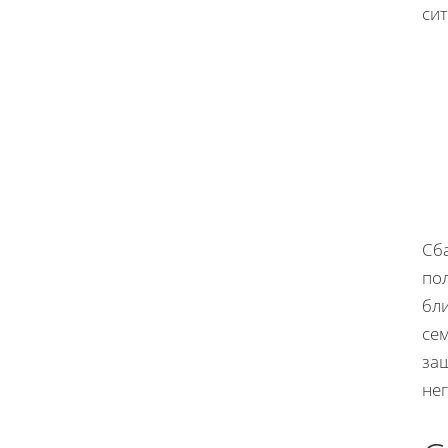
сит
Сб
по
бл
се
за
не