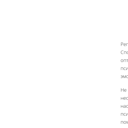
Ре
Сп
оп
пс
эм
Не
не
на
пс
по