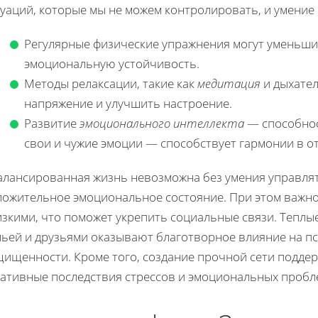
уаций, которые мы не можем контролировать, и умение 
Регулярные физические упражнения могут уменьшит
эмоциональную устойчивость.
Методы релаксации, такие как
медитация
и дыхател
напряжение и улучшить настроение.
Развитие
эмоционального интеллекта
— способнос
свои и чужие эмоции — способствует гармонии в 
алансированная жизнь невозможна без умения управля
ложительное эмоциональное состояние. При этом важн
изкими, что поможет укрепить социальные связи. Тепл
мьей и друзьями оказывают благотворное влияние на пс
щищенности. Кроме того, создание прочной сети подде
гативные последствия стрессов и эмоциональных пробл