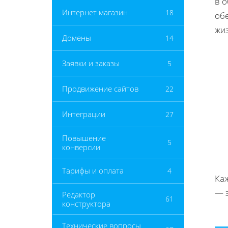
в 
Интернет магазин
18
об
жиз
Домены
14
Заявки и заказы
5
Продвижение сайтов
22
Интеграции
27
Повышение
5
конверсии
Тарифы и оплата
4
Ка
— 
Редактор
61
конструктора
Технические вопросы