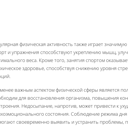
гулярная физическая активность также играет значимую
орт и упражнения способствуют укреплению мышц, ул
тимального веса. Кроме того, занятия спортом оказыва
ихическое здоровье, способствуя снижению уровня ст
оций.
 менее важным аспектом физической сферы является по
обходим для восстановления организма, повышения ко
строения. Недосыпание, напротив, может привести к ух
ихоэмоционального состояния. Соблюдение режима дня 
могают своевременно выявить и устранить проблемы, 