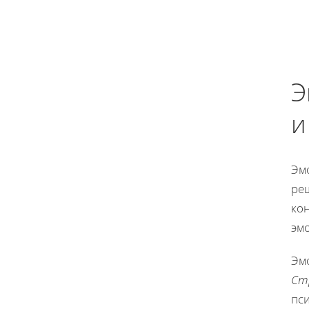
Э
и
Эмо
ре
ко
эм
Эм
Ст
пс