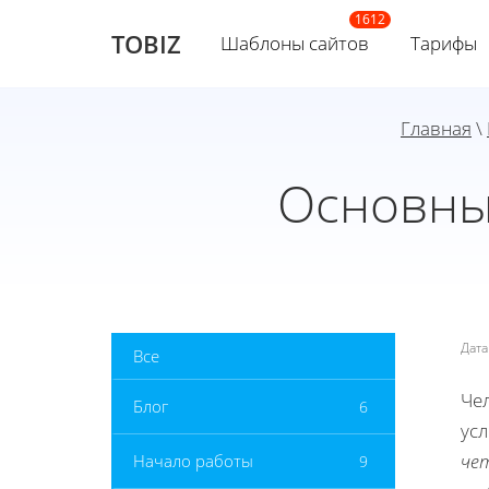
TOBIZ
Шаблоны сайтов
Тарифы
Главная
\
Основны
Дат
Все
Че
Блог
6
усл
че
Начало работы
9