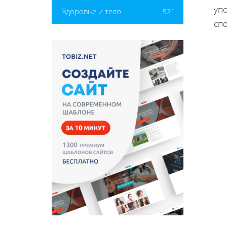
уп
Здоровье и тело
521
сп