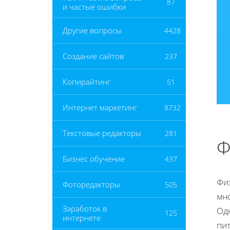
87
и частые ошибки
Другие вопросы
4428
Создание сайтов
237
Копирайтинг
51
Интернет маркетинг
8732
Текстовые редакторы
281
Ф
Бизнес обучение
437
Фи
Фоторедакторы
505
мн
Заработок в
Од
125
интернете
пи