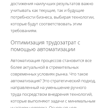
достижения наилучших результатов важно
учитывать как текущие, так и будущие
потребности бизнеса, выбирая технологии,
которые будут соответствовать этим
требованиям.
Оптимизация трудозатрат с
помощью автоматизации
Автоматизация процессов становится все
более актуальной в стремительных
современных условиях рынка. Что такое
автоматизация? Это стратегический подход,
направленный на уменьшение ручного
труда посредством внедрения технологий,
которые выполняют задачи с минимальным
участием человека. Основная цель