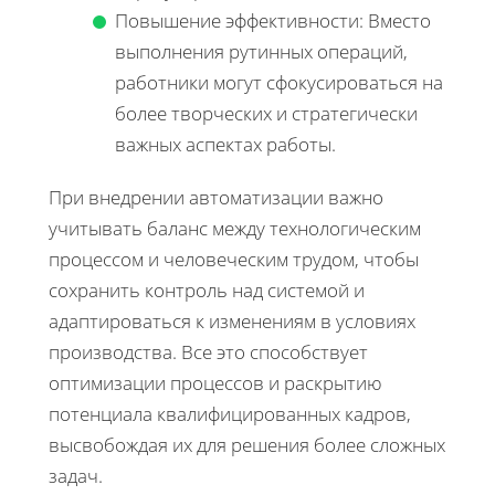
Повышение эффективности: Вместо
выполнения рутинных операций,
работники могут сфокусироваться на
более творческих и стратегически
важных аспектах работы.
При внедрении автоматизации важно
учитывать баланс между технологическим
процессом и человеческим трудом, чтобы
сохранить контроль над системой и
адаптироваться к изменениям в условиях
производства. Все это способствует
оптимизации процессов и раскрытию
потенциала квалифицированных кадров,
высвобождая их для решения более сложных
задач.