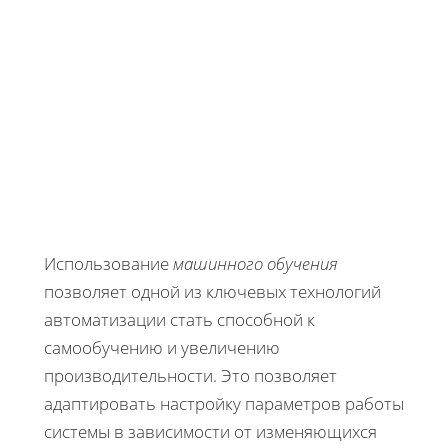
Использование
машинного обучения
позволяет одной из ключевых технологий
автоматизации стать способной к
самообучению и увеличению
производительности. Это позволяет
адаптировать настройку параметров работы
системы в зависимости от изменяющихся