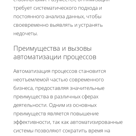
требует систематического подхода и
постоянного анализа данных, чтобы
своевременно выявлять и устранять
недочеты.
Преимущества и вызовы
автоматизации процессов
Автоматизация процессов становится
неотъемлемой частью современного
бизнеса, предоставляя значительные
преимущества в различных сферах
деятельности. Одним из основных
преимуществ является повышение
эффективности, так как автоматизированные
системы позволяют сократить время на