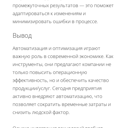
промежуточных результатов — это поможет
адаптироваться к изменениям и
минимизировать ошибки в процессе.
Вывод
Автоматизация и оптимизация играют
важную роль в современной экономике. Как
инструменты, они предлагают компании не
только повысить операционную
эффективность, но и обеспечить качество
продукции/услуг. Сегодня предприятия
активно внедряют автоматизацию, что
позволяет сократить временные затраты и
снизить людской фактор.