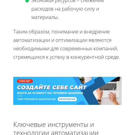
Экономия ресурсов
– снижение
расходов на рабочую силу и
материалы.
Таким образом, понимание и внедрение
автоматизации и оптимизации являются
необходимыми для современных компаний,
стремящихся к успеху в конкурентной среде.
Ключевые инструменты и
технологии автоматизации