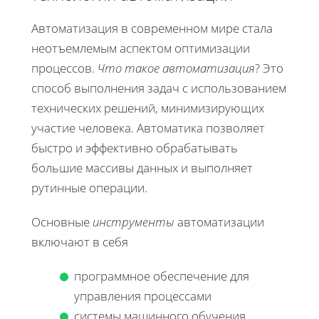
Автоматизация в современном мире стала
неотъемлемым аспектом оптимизации
процессов.
Что такое автоматизация
? Это
способ выполнения задач с использованием
технических решений, минимизирующих
участие человека. Автоматика позволяет
быстро и эффективно обрабатывать
большие массивы данных и выполняет
рутинные операции.
Основные
инструменты
автоматизации
включают в себя
программное обеспечение для
управления процессами
системы машинного обучения