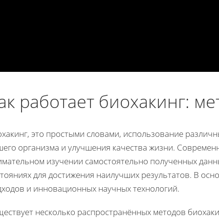
ак работает биохакинг: ме
охакинг, это простыми словами, использование различ
шего организма и улучшения качества жизни. Современ
имательном изучении самостоятельно полученных данны
стояниях для достижения наилучших результатов. В осн
дходов и инновационных научных технологий.
ществует несколько распространённых методов биохаки