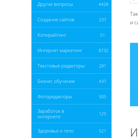
Другие вопросы
4428
Так
Создание сайтов
237
и 
Копирайтинг
51
Интернет маркетинг
8732
Текстовые редакторы
281
Бизнес обучение
437
Фоторедакторы
505
Заработок в
125
интернете
И
Здоровье и тело
521