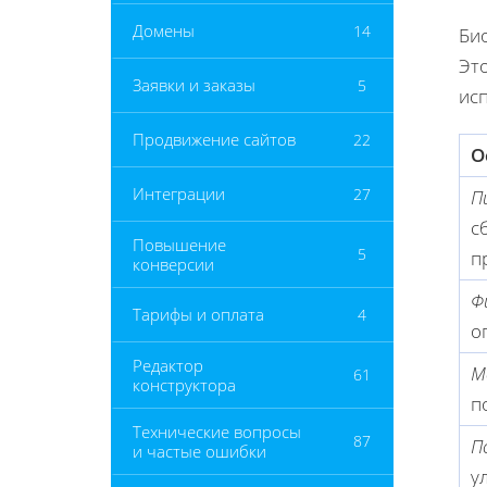
Домены
14
Био
Это
Заявки и заказы
5
ис
Продвижение сайтов
22
О
Интеграции
27
П
с
Повышение
5
п
конверсии
Ф
Тарифы и оплата
4
о
Редактор
М
61
конструктора
п
Технические вопросы
87
П
и частые ошибки
у