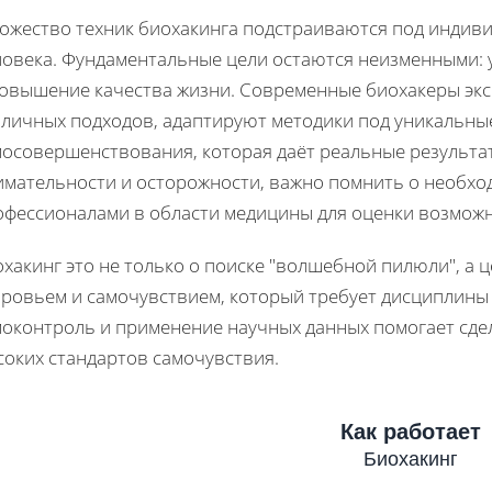
ожество техник биохакинга подстраиваются под индив
ловека. Фундаментальные цели остаются неизменными:
повышение качества жизни. Современные биохакеры эк
зличных подходов, адаптируют методики под уникальные
мосовершенствования, которая даёт реальные результат
имательности и осторожности, важно помнить о необхо
офессионалами в области медицины для оценки возможн
хакинг это не только о поиске "волшебной пилюли", а 
оровьем и самочувствием, который требует дисциплины
моконтроль и применение научных данных помогает сде
соких стандартов самочувствия.
Как работает
Биохакинг