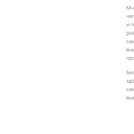
Мн
че
и 
ра
са
вн
пр
Био
зд
са
вы