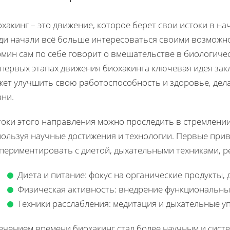
хакинг – это движение, которое берет свои истоки в нача
ди начали всё больше интересоваться своими возможн
рмин сам по себе говорит о вмешательстве в биологиче
первых этапах движения биохакинга ключевая идея зак
жет улучшить свою работоспособность и здоровье, дел
зни.
токи этого направления можно проследить в стремлении
пользуя научные достижения и технологии. Первые при
спериментировать с диетой, дыхательными техниками, р
Диета и питание: фокус на органические продукты,
Физическая активность: внедрение функциональны
Техники расслабления: медитация и дыхательные у
ечением времени биохакинг стал более научным и сист