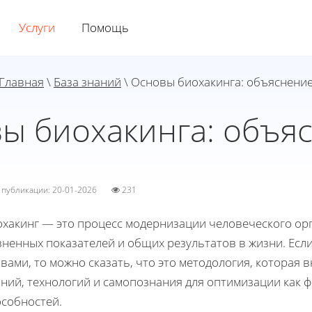
Услуги
Помощь
Главная
\
База знаний
\ Основы биохакинга: объяснени
ы биохакинга: объя
а публикации: 20-01-2026
231
охакинг — это процесс модернизации человеческого орг
зненных показателей и общих результатов в жизни. Есл
вами, то можно сказать, что это методология, которая 
ний, технологий и самопознания для оптимизации как ф
особностей.