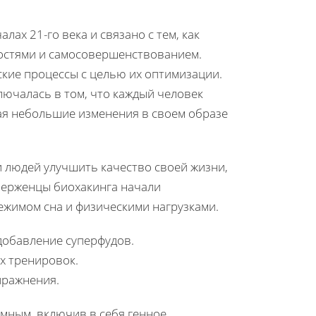
лах 21-го века и связано с тем, как
остями и самосовершенствованием.
ские процессы с целью их оптимизации.
лючалась в том, что каждый человек
ая небольшие изменения в своем образе
 людей улучшить качество своей жизни,
верженцы биохакинга начали
ежимом сна и физическими нагрузками.
 добавление суперфудов.
х тренировок.
пражнения.
емным, включив в себя генное