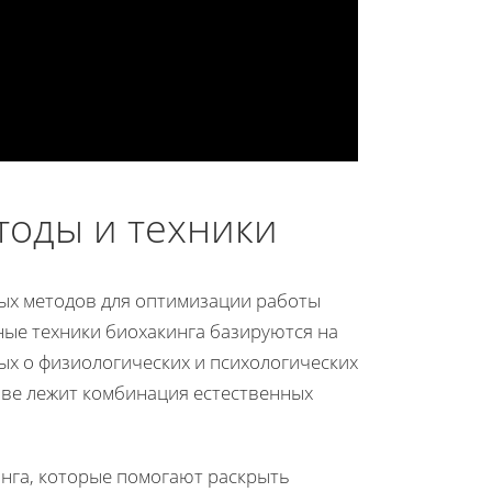
тоды и техники
ных методов для оптимизации работы
ные техники биохакинга базируются на
х о физиологических и психологических
ове лежит комбинация естественных
нга, которые помогают раскрыть