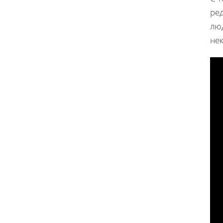
ре
лю
не