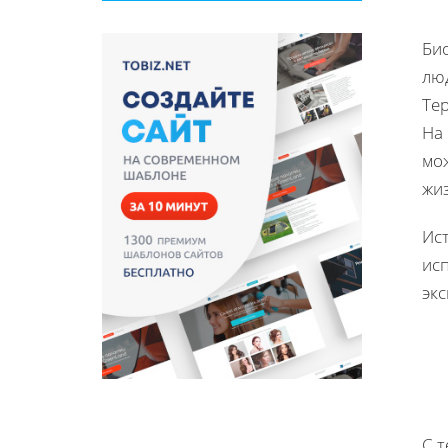
Био
лю
Те
На 
мо
жи
Ис
ис
эк
С т