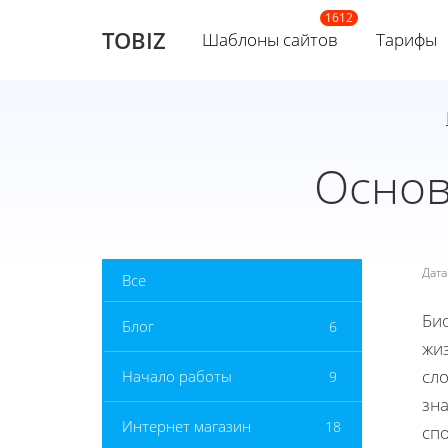
TOBIZ
Шаблоны сайтов
Тарифы
Основ
Дат
Все
Би
Блог
6
жи
сло
Начало работы
9
зна
Интернет магазин
18
сп