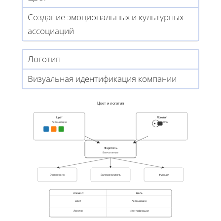
Создание эмоциональных и культурных
ассоциаций
Логотип
Визуальная идентификация компании
Цвет и логотип
Цвет
Логотип
Ассоциации
Простота
Фирстиль
Впечатление
Экспрессия
Запоминаемость
Функция
Элемент
Цель
Цвет
Ассоциации
Логотип
Идентификация