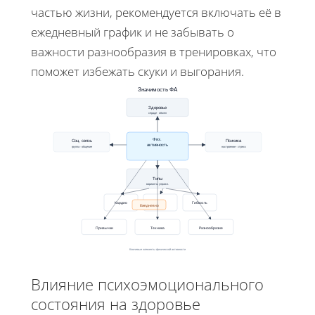
частью жизни, рекомендуется включать её в
ежедневный график и не забывать о
важности разнообразия в тренировках, что
поможет избежать скуки и выгорания.
Значимость ФА
Здоровье
сердце · обмен
Физ.
Соц. связь
Психика
активность
группа · общение
настроение · стресс
Типы
варианты упражн.
Кардио
Сила
Гибкость
Ежедневно
Привычки
Техника
Разнообразие
Ключевые элементы физической активности
Влияние психоэмоционального
состояния на здоровье