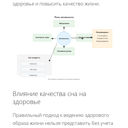
здоровье и повысить качество жизни.
Роль активности
Настроение
Рекомендация
Сто пятьдесят
Контроль веса
Кости и мышцы
Семьдесят пять
Активность
Разминка/заминка
Снижение риска
Как внедрить
Прогулка
Лестница
Перерывы
Регулярные упражнения повышают здоровье
Влияние качества сна на
здоровье
Правильный подход к ведению здорового
образа жизни нельзя представить без учета