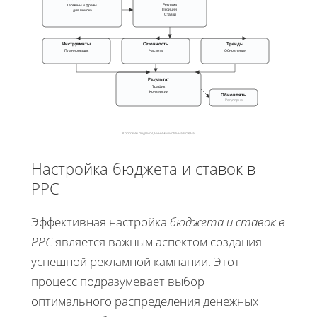
Реклама
Термины и фразы
Позиции
для поиска
Ставки
Инструменты
Сезонность
Тренды
Планировщик
Частота
Обновления
Результат
Трафик
Конверсии
Обновлять
Регулярно
Короткие подписи, минималистичная схема
Настройка бюджета и ставок в
PPC
Эффективная настройка
бюджета и ставок в
PPC
является важным аспектом создания
успешной рекламной кампании. Этот
процесс подразумевает выбор
оптимального распределения денежных