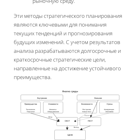
рыночную среду.
Эти методы стратегического планирования
являются ключевыми для понимания
текущих тенденций и прогнозирования
будущих изменений. С учетом результатов
анализа разрабатываются долгосрочные и
краткосрочные стратегические цели,
направленные на достижение устойчивого
преимущества.
Анализ среды
Внутреннее
Внешнее
Преимущества
Уязвимости
Возможности
Угрозы
Технологии
Финансы
Рост рынка
Конкуренция
Персонал
Оборудование
Новые техн
Экономика
Анализ
Ввод
СВОТ
ПЕСТ
Вывод
Цели