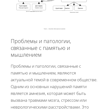
Обновление
Кратковрем.
Долговрем.
Текущие задачи
Накопл. опыт
Адаптация
Анализ
Прогноз
Краткая поддержка
Долгосрочная память
Применение знаний
Память ↔ Мышление: обмен данными и решения
Проблемы и патологии,
связанные с памятью и
мышлением
Проблемы и патологии, связанные с
памятью и мышлением, являются
актуальной темой в современном обществе.
Одним из основных нарушений памяти
является амнезия, которая может быть
вызвана травмами мозга, стрессом или
неврологическими расстройствами. Это