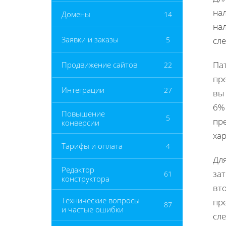
на
Домены
14
на
Заявки и заказы
5
сл
Па
Продвижение сайтов
22
пр
Интеграции
27
вы 
6% 
Повышение
5
пр
конверсии
ха
Тарифы и оплата
4
Дл
Редактор
за
61
конструктора
вт
Технические вопросы
пр
87
и частые ошибки
сле