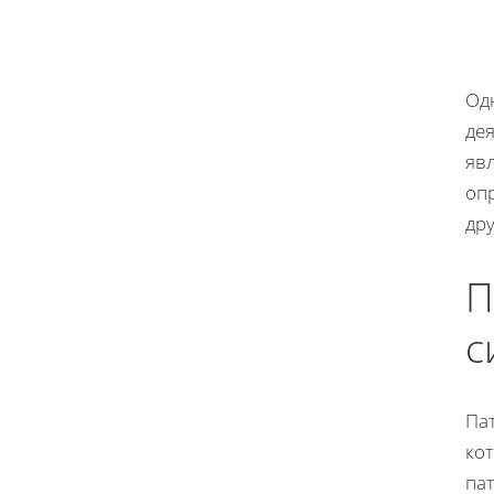
Одн
де
яв
оп
др
П
с
Па
ко
па