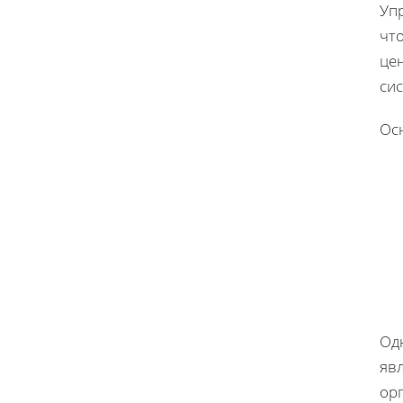
Уп
что
це
сис
Ос
Од
явл
орг