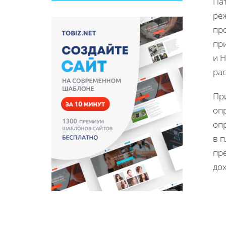
Па
ре
пр
при
и Н
ра
Пр
опр
опр
в 
пре
до