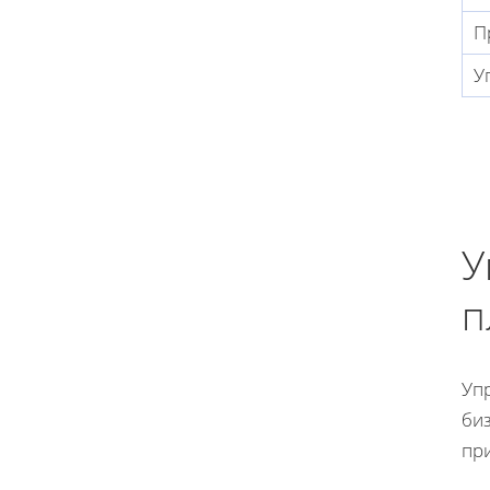
П
У
У
п
Уп
биз
пр