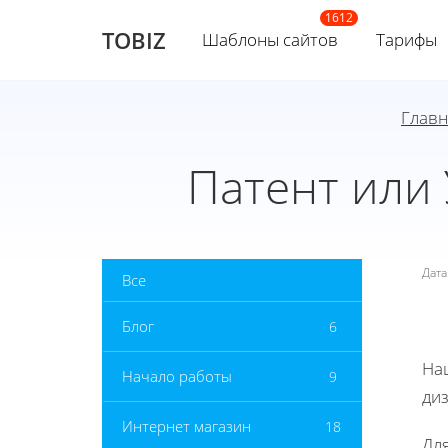
TOBIZ
Шаблоны сайтов
Тарифы
Главн
Патент или
Дат
Все
Блог
6
На
Начало работы
9
ди
Интернет магазин
18
Дл