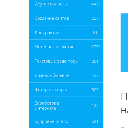
Другие вопросы
4428
Создание сайтов
237
Копирайтинг
51
Интернет маркетинг
8732
Текстовые редакторы
281
Бизнес обучение
437
Фоторедакторы
505
П
Заработок в
н
125
интернете
Здоровье и тело
521