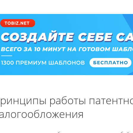
ринципы работы патентн
алогообложения