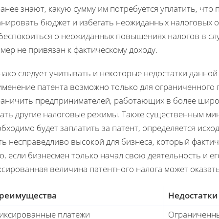
анее знают, какую сумму им потребуется уплатить, что
анировать бюджет и избегать неожиданных налоговых о
беспокоиться о неожиданных повышениях налогов в слу
мер не привязан к фактическому доходу.
ако следует учитывать и некоторые недостатки данной 
именение патента возможно только для ограниченного 
раничить предпринимателей, работающих в более широк
ать другие налоговые режимы. Также существенным мину
бходимо будет заплатить за патент, определяется исхо
ть несправедливо высокой для бизнеса, который факти
о, если бизнесмен только начал свою деятельность и е
ксированная величина патентного налога может оказат
реимущества
Недостатки
иксированные платежи
Ограниченны