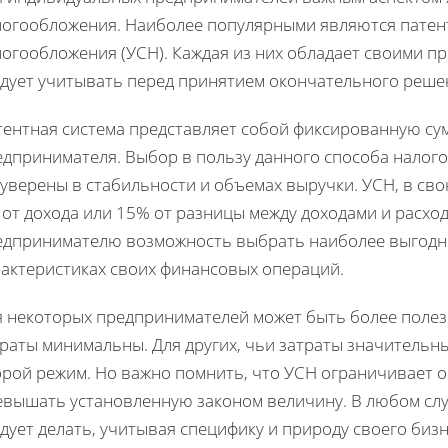
логообложения. Наиболее популярными являются патен
логообложения (УСН). Каждая из них обладает своими п
едует учитывать перед принятием окончательного реше
тентная система представляет собой фиксированную сум
едпринимателя. Выбор в пользу данного способа налог
уверены в стабильности и объемах выручки. УСН, в сво
от дохода или 15% от разницы между доходами и расхо
едпринимателю возможность выбрать наиболее выгодн
рактеристиках своих финансовых операций.
я некоторых предпринимателей может быть более полезн
траты минимальны. Для других, чьи затраты значительн
орой режим. Но важно помнить, что УСН ограничивает о
евышать установленную законом величину. В любом слу
дует делать, учитывая специфику и природу своего бизн