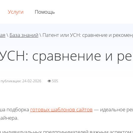
Услуги
Помощь
ая
\
База знаний
\ Патент или УСН: сравнение и рекоме
 УСН: сравнение и р
а публикации: 24-02-2026
505
ша подборка
готовых шаблонов сайтов
— идеальное реш
зайнера.
я индивидуальных предпринимателей важным аспектом 