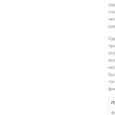
зар
пл
не 
раз
Одн
пр
ог
иск
нео
бы
тог
фи
П
Ф