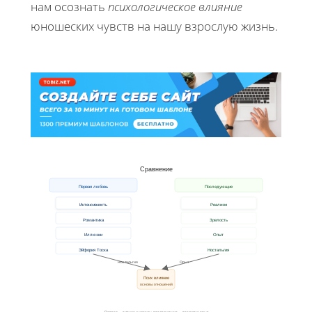
нам осознать
психологическое влияние
юношеских чувств на нашу взрослую жизнь.
Сравнение
Первая любовь
Последующие
Интенсивность
Реализм
Романтика
Зрелость
Иллюзии
Опыт
Эйфория Тоска
Ностальгия
Ностальгия
Опыт
Псих влияние
основы отношений