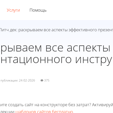
Услуги
Помощь
Питч дек: раскрываем все аспекты эффективного презе
крываем все аспект
нтационного инстр
а публикации: 24-02-2026
375
ите создать сайт на конструкторе без затрат? Активиру
ллекции
шаблонов сайтов бесплатно
.