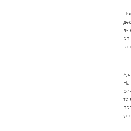
По
дек
лу
оп
от 
Ада
На
фи
то
пр
ув