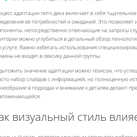
оцесс адаптации питч дека включает в себя тщательное
ределения её потребностей и ожиданий. Это позволяет
мпоненты, непосредственно отвечающие на запросы слу
итории можно углубиться в детальный обзор технологи
 услуге. Важно избегать использования специализиров
мины не входят в лексику данной группы.
дытожить значение адаптации можно тезисом, что успеш
осто набор слайдов с информацией, но полноценную ист
знообразие в подходах и внимание к деталям делают п
запоминающейся.
ак визуальный стиль влия
зуальный стиль является ключевым элементом любого у