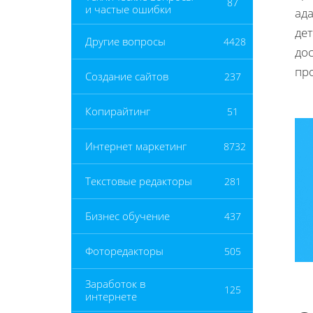
87
и частые ошибки
ад
де
Другие вопросы
4428
до
пр
Создание сайтов
237
Копирайтинг
51
Интернет маркетинг
8732
Текстовые редакторы
281
Бизнес обучение
437
Фоторедакторы
505
Заработок в
125
интернете