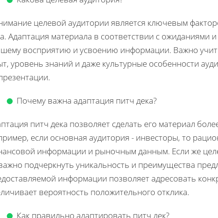
нимание целевой аудитории является ключевым фактор
а. Адаптация материала в соответствии с ожиданиями и
чшему восприятию и усвоению информации. Важно учит
ыт, уровень знаний и даже культурные особенности ауд
презентации.
Почему важна адаптация питч дека?
птация питч дека позволяет сделать его материал боле
пример, если основная аудитория - инвесторы, то раци
нансовой информации и рыночным данным. Если же целе
 важно подчеркнуть уникальность и преимущества пред
едоставляемой информации позволяет адресовать конкр
еличивает вероятность положительного отклика.
Как правильно адаптировать питч дек?