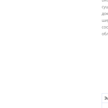
су
до
ши
соо
об
Э