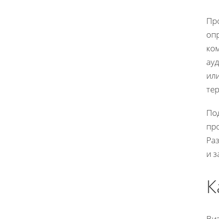
Пр
оп
ко
ауд
или
тер
По
пр
Ра
и 
К
Ви