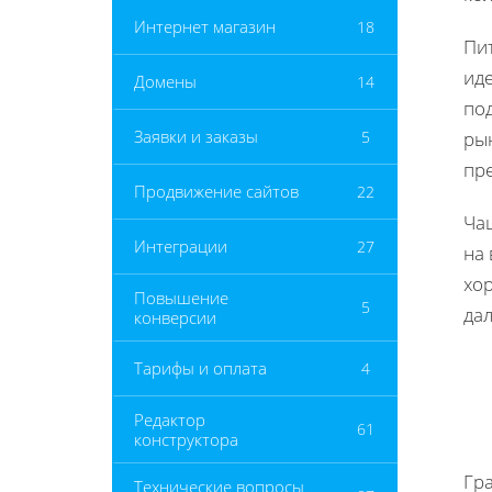
Интернет магазин
18
Пит
ид
Домены
14
по
Заявки и заказы
5
ры
пр
Продвижение сайтов
22
Ча
Интеграции
27
на 
хор
Повышение
5
да
конверсии
Тарифы и оплата
4
Редактор
61
конструктора
Гр
Технические вопросы