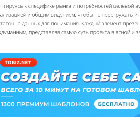
аптируясь к специфике рынка и потребностей целевой а
тализацией и общим видением, чтобы не перегружать и
статочно данных для понимания. Каждый элемент презе
одуманным, представляя самую суть проекта в ясной и