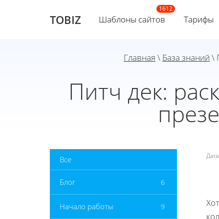
TOBIZ
Шаблоны сайтов
Тарифы
Главная
\
База знаний
\ 
Питч дек: рас
презе
Дат
Все
Блог
6
Хот
Начало работы
9
ко