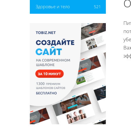
О
Здоровье и тело
521
Пи
по
уб
Важ
эф