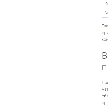
И
А
Та
при
ко
В
п
Пр
ма
об
пр