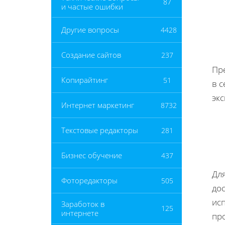
87
и частые ошибки
Другие вопросы
4428
Создание сайтов
237
Пр
Копирайтинг
51
в с
экс
Интернет маркетинг
8732
Текстовые редакторы
281
Бизнес обучение
437
Дл
Фоторедакторы
505
до
ис
Заработок в
125
интернете
про