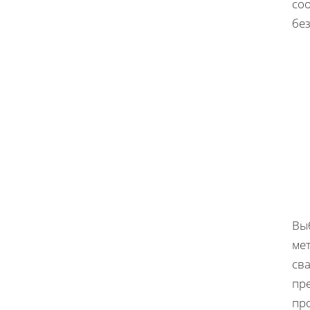
соо
бе
Вы
мет
сва
пр
пр