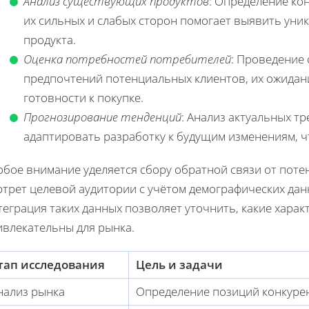
Анализ существующих продуктов
: Определение ко
их сильных и слабых сторон помогает выявить уни
продукта.
Оценка потребностей потребителей
: Проведение
предпочтений потенциальных клиентов, их ожидани
готовности к покупке.
Прогнозирование тенденций
: Анализ актуальных т
адаптировать разработку к будущим изменениям, ч
обое внимание уделяется сбору обратной связи от поте
ртрет целевой аудитории с учётом демографических дан
еграция таких данных позволяет уточнить, какие харак
ивлекательны для рынка.
тап исследования
Цель и задачи
нализ рынка
Определение позиций конкурен