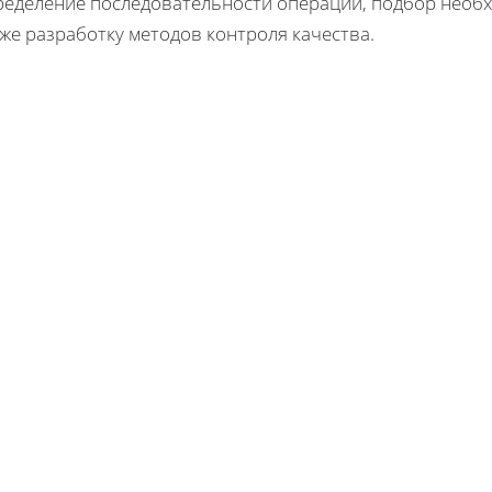
ределение последовательности операций, подбор необх
же разработку методов контроля качества.