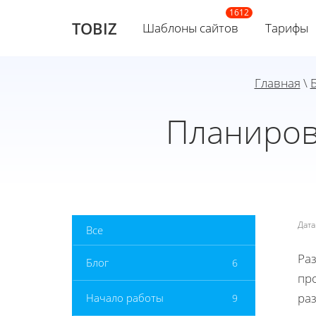
TOBIZ
Шаблоны сайтов
Тарифы
Главная
\
Планиров
Дат
Все
Ра
Блог
6
пр
ра
Начало работы
9