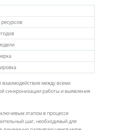
 ресурсов
етодов
модели
верка
тировка
е взаимодействие между всеми
ной синхронизации работы и выявления
 ключевым этапом в процессе
арительный шаг, необходимый для
 в динамично развивающемся мире.