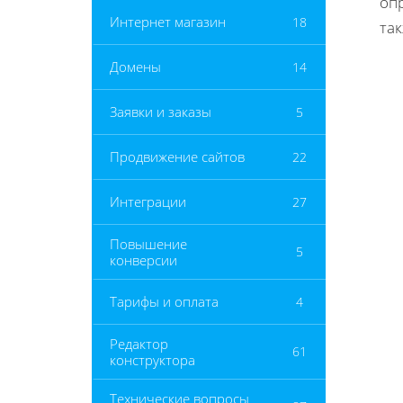
оп
Интернет магазин
18
так
Домены
14
Заявки и заказы
5
Продвижение сайтов
22
Интеграции
27
Повышение
5
конверсии
Тарифы и оплата
4
Редактор
61
конструктора
Технические вопросы