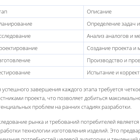
тап
Описание
ланирование
Определение задач и
сследование
Анализ аналогов и м
роектирование
Создание проекта и 
зготовление
Производство и про
естирование
Испытание и коррек
я успешного завершения каждого этапа требуется четко
астниками проекта, что позволяет добиться максималь
тенциальных проблем на ранних стадиях разработки.
следование рынка и требований потребителей является
зработки технологии изготовления изделий. Это предв
нимания потребностей целевой аудитории и тенденций