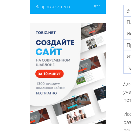
Здоровье и тело
521
Э
П
И
П
И
Т
Дл
уч
по
Ис
ра
по