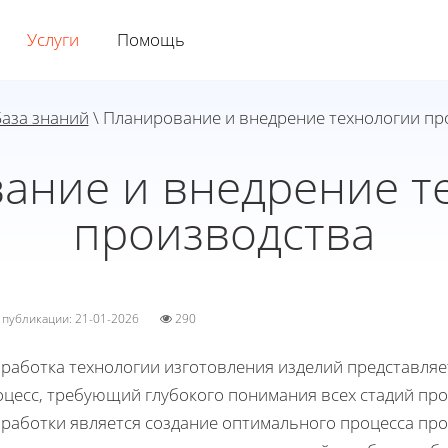
Услуги
Помощь
База знаний
\ Планирование и внедрение технологии пр
ание и внедрение т
производства
а публикации: 21-01-2026
290
зработка технологии изготовления изделий представля
оцесс, требующий глубокого понимания всех стадий пр
зработки является создание оптимального процесса про