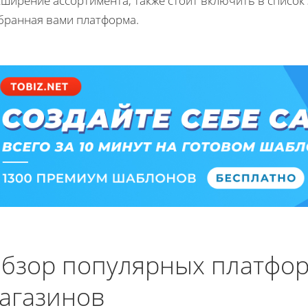
сширение ассортимента, также стоит включить в список
бранная вами платформа.
бзор популярных платфор
агазинов