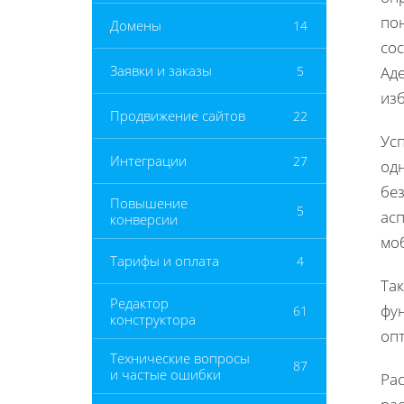
по
Домены
14
со
Заявки и заказы
5
Аде
из
Продвижение сайтов
22
Ус
Интеграции
27
од
бе
Повышение
5
асп
конверсии
мо
Тарифы и оплата
4
Так
Редактор
фун
61
конструктора
оп
Технические вопросы
87
и частые ошибки
Ра