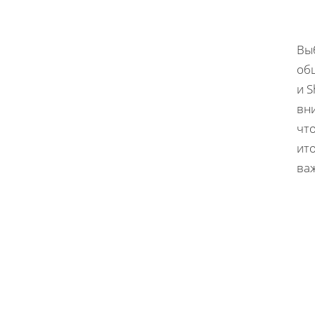
Выб
об
и S
вн
чт
ит
ва