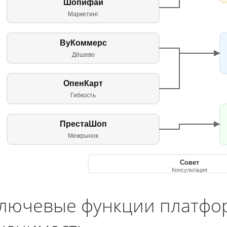
Шопифай
Маркетинг
ВуКоммерс
Дёшево
ОпенКарт
Гибкость
ПрестаШоп
Межрынок
Совет
Консультация
лючевые функции платфо