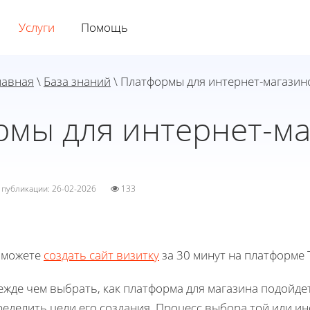
Услуги
Помощь
лавная
\
База знаний
\ Платформы для интернет-магазин
рмы для интернет-ма
а публикации: 26-02-2026
133
 можете
создать сайт визитку
за 30 минут на платформе T
жде чем выбрать, как платформа для магазина подойде
еделить цели его создания. Процесс выбора той или и