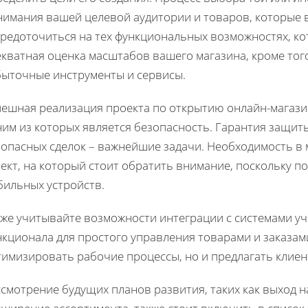
нимания вашей целевой аудитории и товаров, которые в
средоточиться на тех функциональных возможностях, ко
кватная оценка масштабов вашего магазина, кроме тог
быточные инструменты и сервисы.
пешная реализация проекта по открытию онлайн-магази
ним из которых является безопасность. Гарантия защит
зопасных сделок – важнейшие задачи. Необходимость в
ект, на который стоит обратить внимание, поскольку п
бильных устройств.
же учитывайте возможности интеграции с системами уче
кционала для простого управления товарами и заказами
тимизировать рабочие процессы, но и предлагать клиен
ссмотрение будущих планов развития, таких как выход 