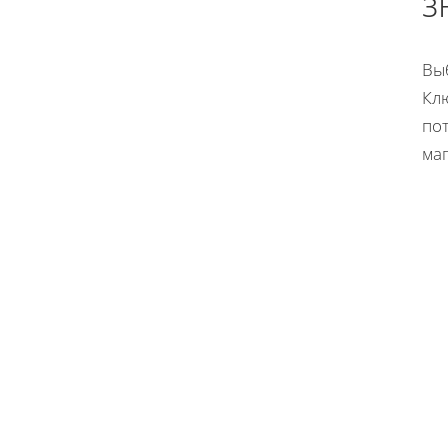
з
Вы
Кл
по
ма