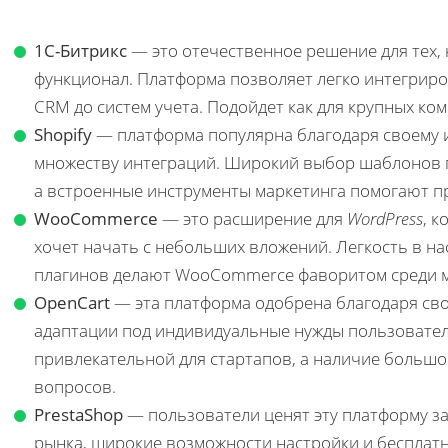
1C-Битрикс
— это отечественное решение для тех,
функционал. Платформа позволяет легко интегриро
CRM до систем учета. Подойдет как для крупных ком
Shopify
— платформа популярна благодаря своему 
множеству интеграций. Широкий выбор шаблонов п
а встроенные инструменты маркетинга помогают п
WooCommerce
— это расширение для
WordPress
, к
хочет начать с небольших вложений. Легкость в н
плагинов делают WooCommerce фаворитом среди м
OpenCart
— эта платформа одобрена благодаря св
адаптации под индивидуальные нужды пользовател
привлекательной для стартапов, а наличие больш
вопросов.
PrestaShop
— пользователи ценят эту платформу з
рынка, широкие возможности настройки и бесплатн