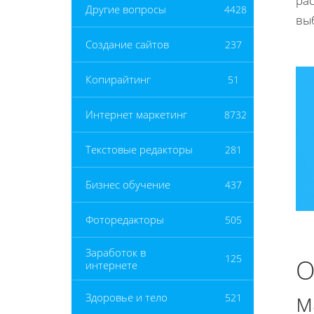
ра
Другие вопросы
4428
вы
Создание сайтов
237
Копирайтинг
51
Интернет маркетинг
8732
Текстовые редакторы
281
Бизнес обучение
437
Фоторедакторы
505
Заработок в
125
О
интернете
м
Здоровье и тело
521