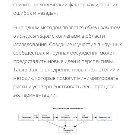
снизить человеческий фактор как источник
ошибок и незадач.
Еще одним методом является
обмен опытом
и консультации
с коллегами в области
исследования. Создание и участие в научных
сообществах и группах обсуждения может
предоставить новые идеи и перспективы.
Также важно внедрение новых технологий и
методик, которые помогут минимизировать
риски и усовершенствовать весь процесс
экспериментации.
Методы преодоления неудач
Коррект
Экономия
Обучение
Идеи
Переплан
Ресурсы
Обучение
Обмен
Технологии
Анализ ошибок
Оптимизация
Квалификация
Консультации
Внедрение
Улучшение
Результат