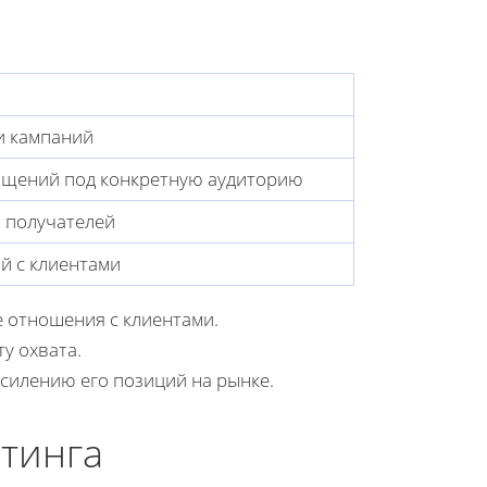
и кампаний
бщений под конкретную аудиторию
и получателей
й с клиентами
е отношения с клиентами.
у охвата.
силению его позиций на рынке.
етинга