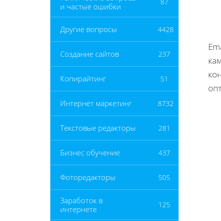
87
и частые ошибки
Другие вопросы
4428
Em
Создание сайтов
237
ка
кон
Копирайтинг
51
оп
Интернет маркетинг
8732
Текстовые редакторы
281
Бизнес обучение
437
Фоторедакторы
505
Заработок в
125
интернете