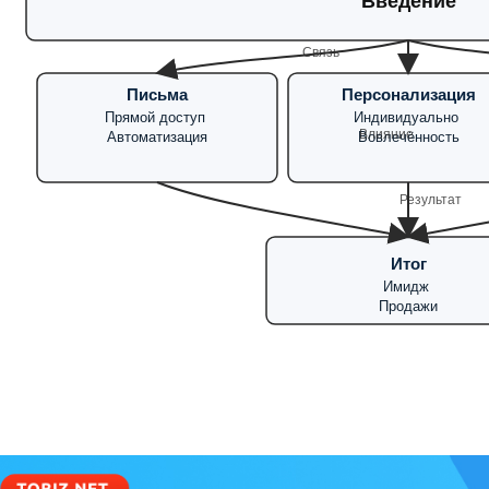
Введение
Связь
Письма
Персонализация
Прямой доступ
Индивидуально
Влияние
Автоматизация
Вовлечённость
Результат
Итог
Имидж
Продажи