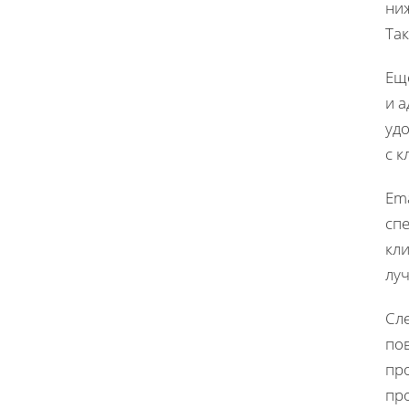
ниж
Та
Ещ
и 
уд
с 
Em
сп
кли
лу
Сле
пов
про
пр