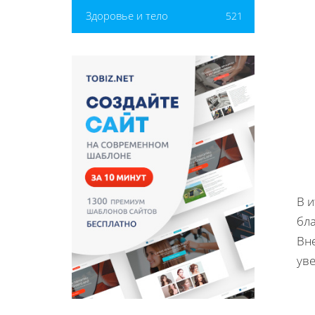
Здоровье и тело
521
В и
бл
Вн
ув