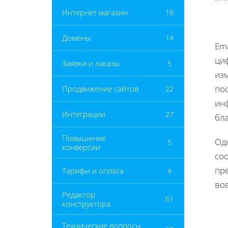
Интернет магазин
18
Домены
14
Ema
ци
Заявки и заказы
5
из
по
Продвижение сайтов
22
инф
Интеграции
27
бла
Повышение
Од
5
конверсии
со
пре
Тарифы и оплата
4
во
Редактор
61
конструктора
Технические вопросы