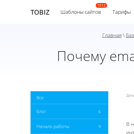
TOBIZ
Шаблоны сайтов
Тарифы
Главная
\
Баз
Почему ema
Дат
Все
Блог
6
В 
Начало работы
9
инт