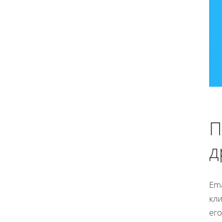
П
д
Ema
кл
ег