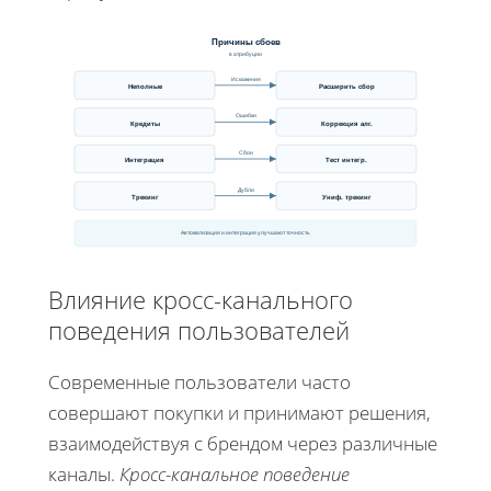
Причины сбоев
в атрибуции
Искажения
Неполные
Расширить сбор
Ошибки
Кредиты
Коррекция алг.
Сбои
Интеграция
Тест интегр.
Дубли
Трекинг
Униф. трекинг
Автоматизация и интеграция улучшают точность
Влияние кросс-канального
поведения пользователей
Современные пользователи часто
совершают покупки и принимают решения,
взаимодействуя с брендом через различные
каналы.
Кросс-канальное поведение