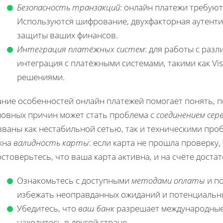
Безопасность транзакций
: онлайн платежи требую
Используются шифрование, двухфакторная аутенти
защиты ваших финансов.
Интеграция платёжных систем
: для работы с раз
интеграция с платёжными системами, такими как Vi
решениями.
ние особенностей онлайн платежей помогает понять, п
новных причин может стать проблема с
соединением сер
ваны как нестабильной сетью, так и техническими про
жна
валидность карты
: если карта не прошла проверку,
стоверьтесь, что ваша карта активна, и на счёте достат
Ознакомьтесь с доступными
методами оплаты
и по
избежать неоправданных ожиданий и потенциальн
Убедитесь, что
ваш банк
разрешает международные 
находитесь в другой стране.