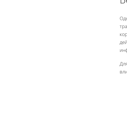
Од
тра
ко
де
ин
Дл
вл