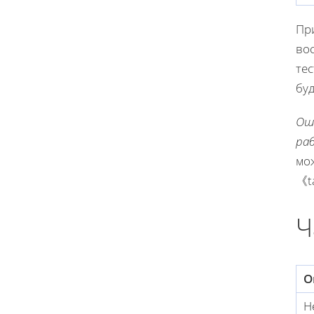
Пр
во
те
буд
Ош
ра
мож
《t
Ч
О
Н