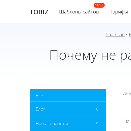
TOBIZ
Шаблоны сайтов
Тарифы
Главная
\
Почему не р
Дат
Все
Блог
6
На
Начало работы
9