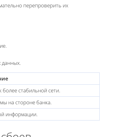
имательно перепроверить их
ие.
 данных.
ние
 более стабильной сети.
мы на стороне банка.
ой информации.
 сбоев