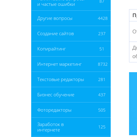
87
и частые ошибки
П
Другие вопросы
4428
О
Создание сайтов
237
Д
Копирайтинг
51
о
Интернет маркетинг
8732
Текстовые редакторы
281
Бизнес обучение
437
Фоторедакторы
505
Заработок в
125
интернете