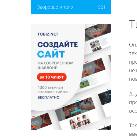
Здоровье и тело
521
Т
Он
те
пр
не
по
Др
про
все
Та
вве