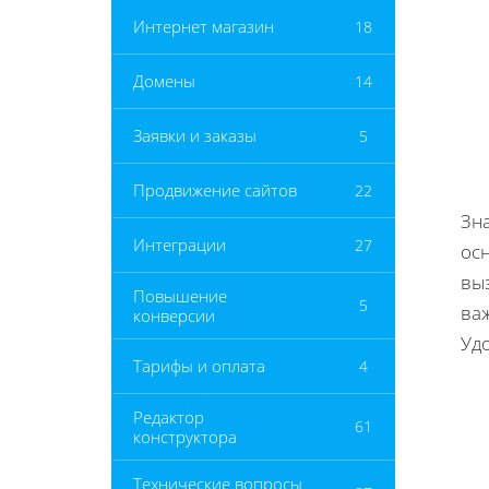
Интернет магазин
18
Домены
14
Заявки и заказы
5
Продвижение сайтов
22
Зна
Интеграции
27
ос
выз
Повышение
5
ва
конверсии
Удо
Тарифы и оплата
4
Редактор
61
конструктора
Технические вопросы