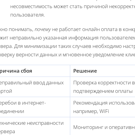
несовместимость может стать причиной некоррект
пользователя.
жно понимать,
почему
не работает онлайн оплата в конк
ужит неправильно указанная информация пользователем
рвера. Для минимизации таких случаев необходимо наст
оверку верности данных и мгновенное уведомление кли
ричина сбоя
Решение
еправильный ввод данных
Проверка корректности 
артой
подтверждением оплаты
еребои в интернет-
Рекомендация использов
оединении
например, WiFi
ехнические неисправности
Мониторинг и оперативн
ервера