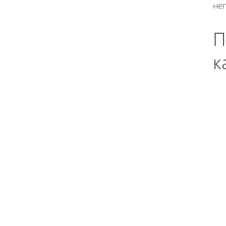
нег
П
к