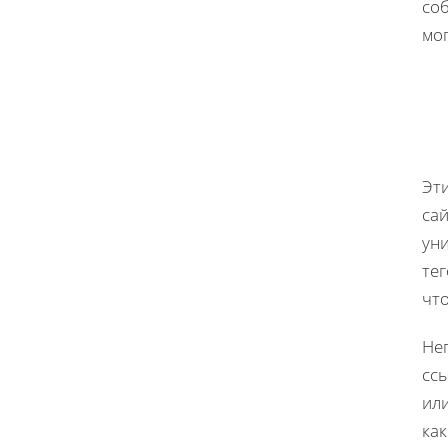
со
мог
Эт
са
ун
те
чт
Не
ссы
или
как