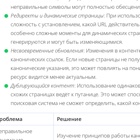
неправильные символы могут полностью обесценит
Редиректы и динамические страницы
: При использ
сложность с установлением, какой URL действитель
особенно сложные моменты для динамических стран
генерируются и могут быть изменяющимися.
Несвоевременные обновления
: Изменения в контент
канонических ссылок. Если новые страницы не по
канонические указания, это может повлиять на пон
ресурс видится менее актуальным.
Дублирующийся контент
: Использование одинаков
схожих страницах ведёт к путанице. Это может спо
поисковая система не сможет определить, какой к
роблема
Решение
еправильное
Изучение принципов работы кано
онимание