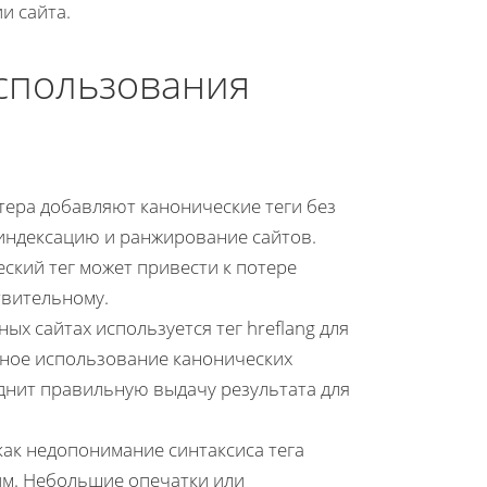
и сайта.
спользования
стера добавляют канонические теги без
 индексацию и ранжирование сайтов.
ский тег может привести к потере
твительному.
ных сайтах используется тег hreflang для
рное использование канонических
уднит правильную выдачу результата для
 как недопонимание синтаксиса тега
им. Небольшие опечатки или