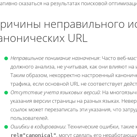
ативно сказаться на результатах поисковой оптимизаци
ричины неправильного и
анонических URL
Неправильное понимание назначения
: Часто веб-ма
должного анализа, не учитывая, как они влияют на
Таким образом, некорректно настроенный канониче
трафика, если основной URL не соответствует дейс
Отсутствие учета языковых версий
: На многоязыч
указания версии страницы на разных языках. Неве
ссылок может перезаписать эти указания, что затр
пользователей.
Ошибки в кодировании
: Технические ошибки, такие
, могут сделать его неработающ
rel="canonical"