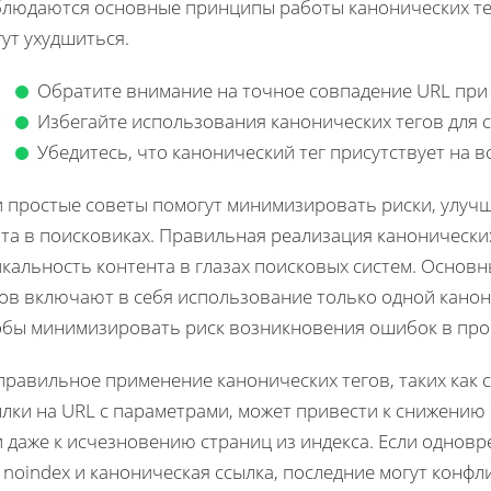
блюдаются основные принципы работы канонических тег
ут ухудшиться.
Обратите внимание на точное совпадение URL при 
Избегайте использования канонических тегов для
Убедитесь, что канонический тег присутствует на вс
и простые советы помогут минимизировать риски, улуч
йта в поисковиках. Правильная реализация канонически
икальность контента в глазах поисковых систем. Осно
гов включают в себя использование только одной канон
обы минимизировать риск возникновения ошибок в про
правильное применение канонических тегов, таких как 
лки на URL с параметрами, может привести к снижению 
 даже к исчезновению страниц из индекса. Если однов
 noindex и каноническая ссылка, последние могут конфл