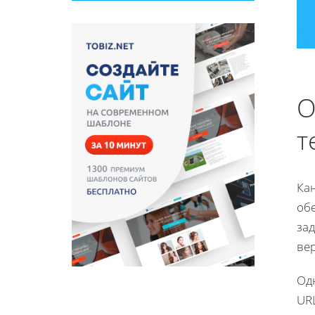
О
т
Кан
об
зад
вер
Од
UR