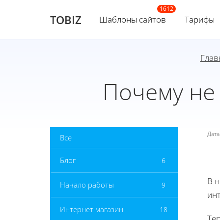
TOBIZ
Шаблоны сайтов
Тарифы
Глав
Почему не
Дат
Все
Блог
6
В 
Начало работы
9
инт
Интернет магазин
18
Те