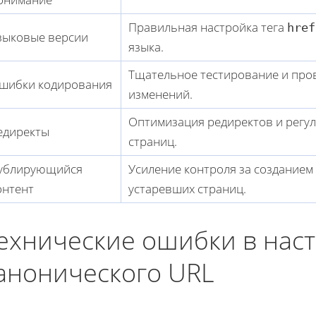
Правильная настройка тега
href
зыковые версии
языка.
Тщательное тестирование и про
шибки кодирования
изменений.
Оптимизация редиректов и регу
едиректы
страниц.
ублирующийся
Усиление контроля за созданием
онтент
устаревших страниц.
ехнические ошибки в нас
анонического URL