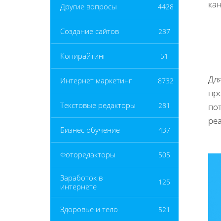
ка
Другие вопросы
4428
Создание сайтов
237
Копирайтинг
51
Дл
Интернет маркетинг
8732
пр
Текстовые редакторы
281
пот
ре
Бизнес обучение
437
Фоторедакторы
505
Заработок в
125
интернете
Здоровье и тело
521