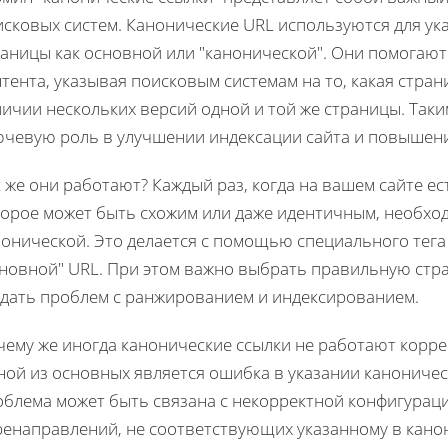
исковых систем. Канонические URL используются для ук
раницы как основной или "канонической". Они помогаю
тента, указывая поисковым системам на то, какая стра
ичии нескольких версий одной и той же страницы. Так
ючевую роль в улучшении индексации сайта и повышении
 же они работают? Каждый раз, когда на вашем сайте ес
орое может быть схожим или даже идентичным, необход
онической. Это делается с помощью специального тега 
сновной" URL. При этом важно выбрать правильную стра
здать проблем с ранжированием и индексированием.
чему же иногда канонические ссылки не работают корр
ной из основных является ошибка в указании каноничес
облема может быть связана с некорректной конфигурац
ренаправлений, не соответствующих указанному в кано