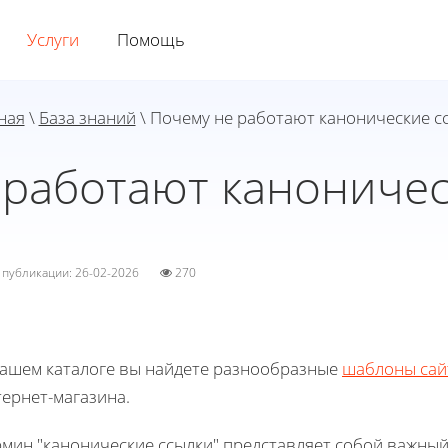
Услуги
Помощь
ная
\
База знаний
\ Почему не работают канонические с
 работают каноничес
а публикации: 26-02-2026
270
нашем каталоге вы найдете разнообразные
шаблоны сай
ернет-магазина.
рмин "канонические ссылки" представляет собой важный