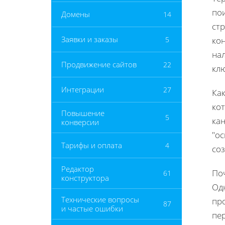
по
Домены
14
ст
Заявки и заказы
5
кон
нал
Продвижение сайтов
22
кл
Интеграции
27
Как
кот
Повышение
5
кан
конверсии
"о
Тарифы и оплата
4
со
Редактор
По
61
конструктора
Од
Технические вопросы
пр
87
и частые ошибки
пе