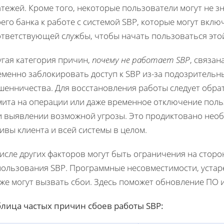
тежей. Кроме того, некоторые пользователи могут не з
его банка к работе с системой SBP, которые могут вкл
ответствующей службы, чтобы начать пользоваться это
угая категория причин,
почему не работает SBP
, связан
еменно заблокировать доступ к SBP из-за подозрительн
шенничества. Для восстановления работы следует обрат
мита на операции или даже временное отключение польз
и выявлении возможной угрозы. Это продиктовано не
ивы клиента и всей системы в целом.
исле других факторов могут быть ограничения на стор
пользования SBP. Программные несовместимости, уста
же могут вызвать сбои. Здесь поможет обновление ПО и
блица частых причин сбоев работы SBP: