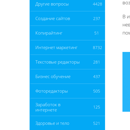
во
Другие вопросы
4428
В 
Создание сайтов
237
не
по
Копирайтинг
51
Интернет маркетинг
8732
Текстовые редакторы
281
Бизнес обучение
437
Фоторедакторы
505
Заработок в
125
интернете
Здоровье и тело
521