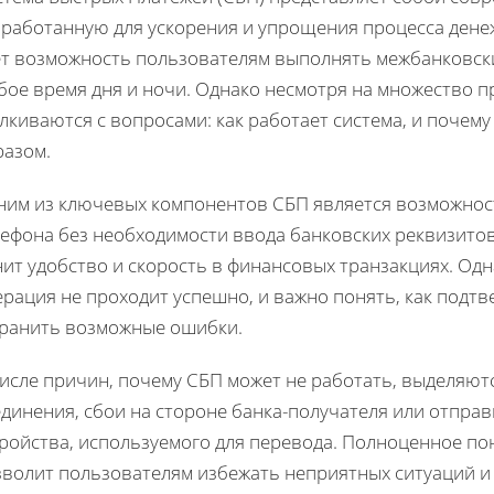
зработанную для ускорения и упрощения процесса дене
ёт возможность пользователям выполнять межбанковски
бое время дня и ночи. Однако несмотря на множество п
лкиваются с вопросами: как работает система, и почем
разом.
ним из ключевых компонентов СБП является возможнос
ефона без необходимости ввода банковских реквизитов.
ит удобство и скорость в финансовых транзакциях. Одн
рация не проходит успешно, и важно понять, как подтв
транить возможные ошибки.
числе причин, почему СБП может не работать, выделяют
динения, сбои на стороне банка-получателя или отправ
тройства, используемого для перевода. Полноценное по
зволит пользователям избежать неприятных ситуаций и