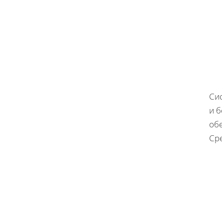
Си
и 
об
Ср