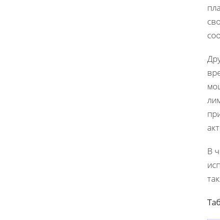
пла
сво
со
Др
вр
мо
ли
пр
акт
В ч
ис
так
Та