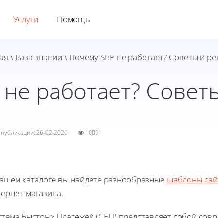
Услуги
Помощь
ая
\
База знаний
\ Почему SBP не работает? Советы и р
 не работает? Совет
а публикации: 26-02-2026
1009
нашем каталоге вы найдете разнообразные
шаблоны сай
ернет-магазина.
стема Быстрых Платежей (СБП) представляет собой сов