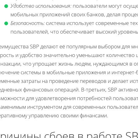
Удобство использования:
пользователи могут осущ
мобильных приложений своих банков, делая проце
Безопасность:
система использует современные те
пользователей, что обеспечивает высокий уровен
еимущества SBP делают её популярным выбором для мно
орость и удобство значительно уменьшают количество 
анзакции, что упрощает жизнь людям, нуждающимся в оп
лючение системы в мобильные приложения и интернет-
еменные затраты на проведение переводов и делает ис
едневных финансовых операций. В-третьих, SBP активно
зможности для удовлетворения потребностей пользовате
заменимым инструментом для современных пользователе
еративному управлению своими финансами.
ричины сбоев в работе S