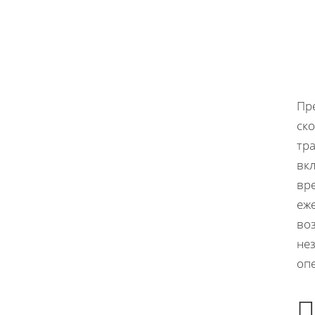
Пр
ск
тр
вк
вр
еж
во
не
оп
П