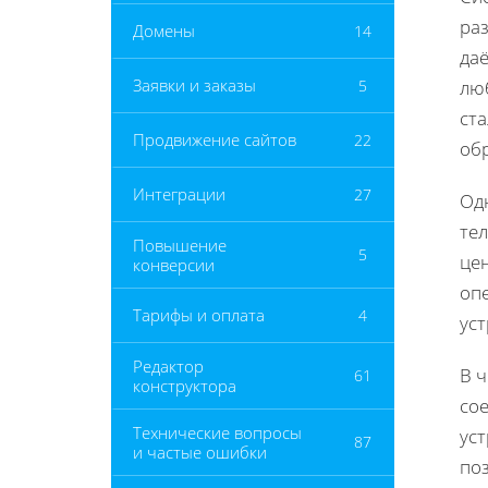
ра
Домены
14
да
Заявки и заказы
5
лю
ста
Продвижение сайтов
22
об
Интеграции
27
Од
тел
Повышение
5
цен
конверсии
опе
Тарифы и оплата
4
ус
Редактор
В 
61
конструктора
сое
Технические вопросы
ус
87
и частые ошибки
по