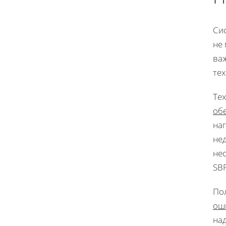
Сис
не
ва
тех
Тех
об
наг
не
не
SBP
По
ош
на