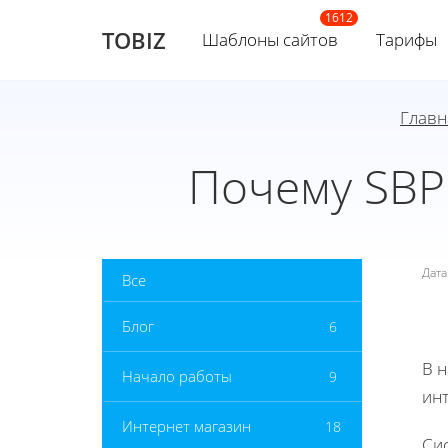
TOBIZ
Шаблоны сайтов
Тарифы
Главн
Почему SBP
Дат
Все
Блог
6
В 
Начало работы
9
инт
Интернет магазин
18
Си