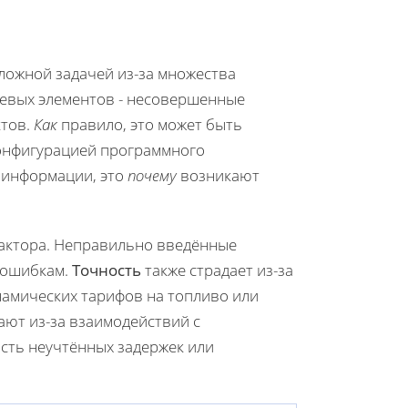
ложной задачей из-за множества
чевых элементов - несовершенные
ктов.
Как
правило, это может быть
конфигурацией программного
й информации, это
почему
возникают
фактора. Неправильно введённые
к ошибкам.
Точность
также страдает из-за
намических тарифов на топливо или
ают из-за взаимодействий с
сть неучтённых задержек или