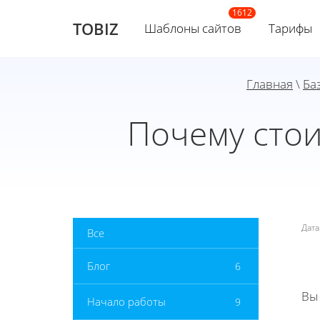
TOBIZ
Шаблоны сайтов
Тарифы
Главная
\
Ба
Почему стои
Дат
Все
Блог
6
Вы
Начало работы
9