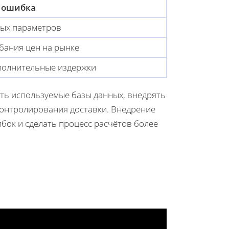
 ошибка
ых параметров
бания цен на рынке
полнительные издержки
ть используемые базы данных, внедрять
онтролирования доставки. Внедрение
бок и сделать процесс расчётов более