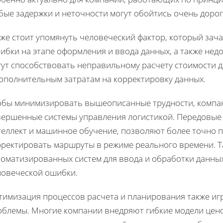
бые задержки и неточности могут обойтись очень дорог
же стоит упомянуть человеческий фактор, который зача
ибки на этапе оформления и ввода данных, а также нед
ут способствовать неправильному расчету стоимости до
дополнительным затратам на корректировку данных.
обы минимизировать вышеописанные трудности, компан
вершенные системы управления логистикой. Передовые т
теллект и машинное обучение, позволяют более точно 
рректировать маршруты в режиме реального времени. 
томатизированных систем для ввода и обработки данны
ловеческой ошибки.
тимизация процессов расчета и планирования также иг
облемы. Многие компании внедряют гибкие модели цен