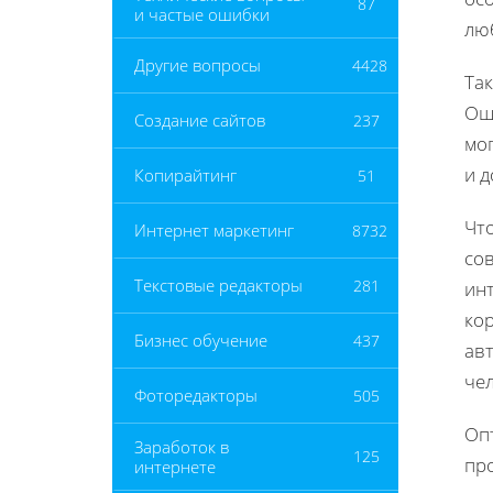
87
и частые ошибки
лю
Другие вопросы
4428
Так
Ош
Создание сайтов
237
мог
и 
Копирайтинг
51
Чт
Интернет маркетинг
8732
со
Текстовые редакторы
281
ин
ко
Бизнес обучение
437
ав
че
Фоторедакторы
505
Оп
Заработок в
125
пр
интернете