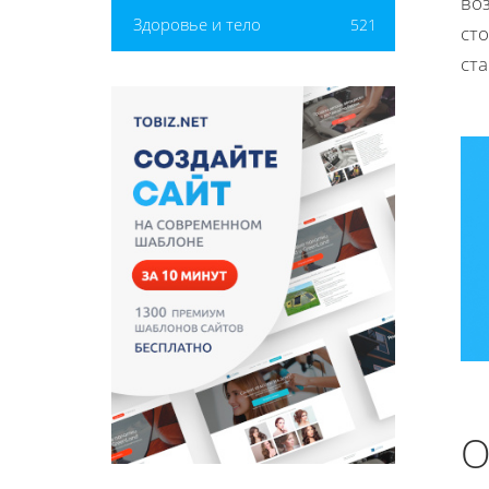
во
Здоровье и тело
521
ст
ста
О