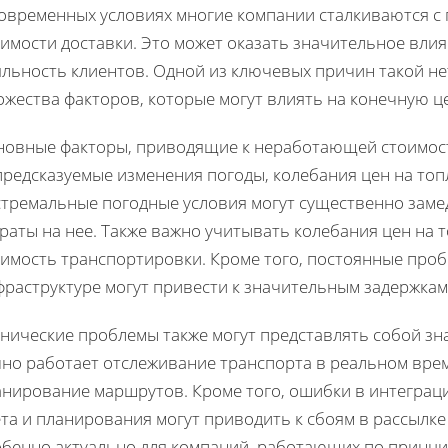
современных условиях многие компании сталкиваются с
имости доставки. Это может оказать значительное вли
яльность клиентов. Одной из ключевых причин такой не
жества факторов, которые могут влиять на конечную це
новные факторы, приводящие к неработающей стоимост
редсказуемые изменения погоды, колебания цен на топ
стремальные погодные условия могут существенно заме
раты на нее. Также важно учитывать колебания цен на 
оимость транспортировки. Кроме того, постоянные проб
фраструктуре могут привести к значительным задержкам
хнические проблемы также могут представлять собой зн
чно работает отслеживание транспорта в реальном врем
анирование маршрутов. Кроме того, ошибки в интеграц
та и планирования могут приводить к сбоям в рассылке
обенно актуально для компаний, работающих по принци