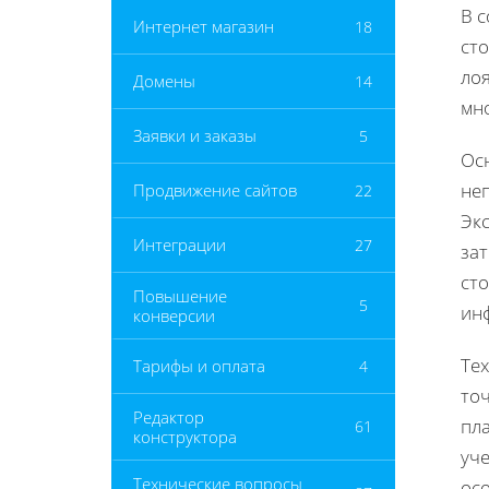
В 
Интернет магазин
18
сто
ло
Домены
14
мно
Заявки и заказы
5
Ос
неп
Продвижение сайтов
22
Эк
Интеграции
27
зат
ст
Повышение
5
ин
конверсии
Те
Тарифы и оплата
4
то
Редактор
пл
61
конструктора
уче
Технические вопросы
ос