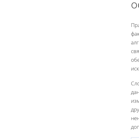
о
Пр
фа
ал
св
обе
ис
Сл
дан
из
дру
не
до