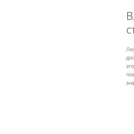
В
с
Лю
до
эт
по
зн