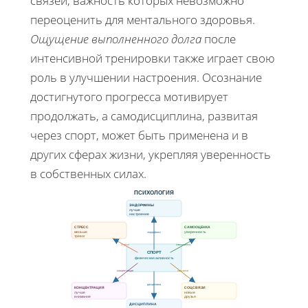
связей, важность которых невозможно
переоценить для ментального здоровья.
Ощущение выполненного долга
после
интенсивной тренировки также играет свою
роль в улучшении настроения. Осознание
достигнутого прогресса мотивирует
продолжать, а самодисциплина, развитая
через спорт, может быть применена и в
других сферах жизни, укрепляя уверенность
в собственных силах.
ПСИХОЛОГИЯ
ЭНДОРФИНЫ
лучше
настроение
СТРЕСС
САМООЦЕНКА
меньше
эндорфины
уверенность
тревог
стресс
самооценка
СПОРТ
физическая активность
концентрация
соцсвязи
дисциплина
КОНЦЕНТРАЦИЯ
СОЦСВЯЗИ
лучше
новые
внимание
друзья
ДИСЦИПЛИНА