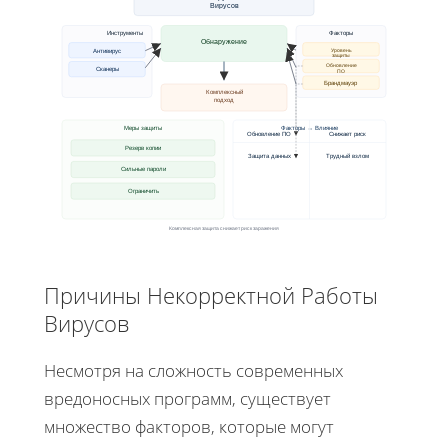
Вирусов
Инструменты
Факторы
Обнаружение
Уровень
Антивирус
защиты
Обновление
Сканеры
ПО
Брандмауэр
Комплексный
подход
Меры защиты
Факторы → Влияние
Обновление ПО
Снижает риск
Резерв копии
Защита данных
Трудный взлом
Сильные пароли
Ограничить
Комплексная защита снижает риск заражения
Причины Некорректной Работы
Вирусов
Несмотря на сложность современных
вредоносных программ, существует
множество факторов, которые могут