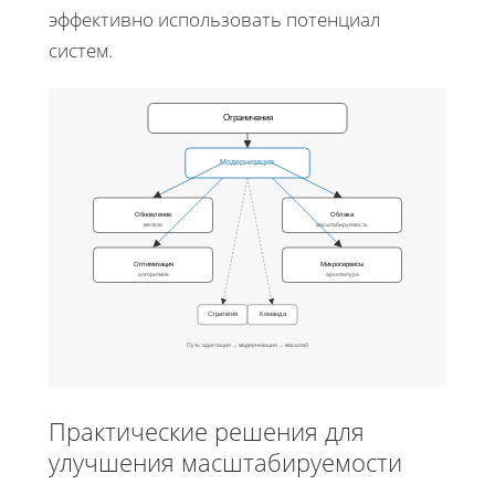
эффективно использовать потенциал
систем.
Ограничения
Модернизация
Обновление
Облака
железа
масштабируемость
Оптимизация
Микросервисы
алгоритмов
архитектура
Стратегия
Команда
Путь: адаптация → модернизация → масштаб
Практические решения для
улучшения масштабируемости