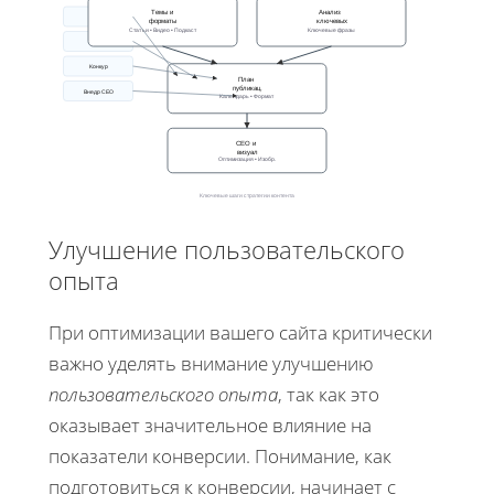
Темы и
Анализ
Темы
форматы
ключевых
Статьи • Видео • Подкаст
Ключевые фразы
План
Конкур
План
публикац.
Внедр СЕО
Календарь • Формат
СЕО и
визуал
Оптимизация • Изобр.
Ключевые шаги стратегии контента
Улучшение пользовательского
опыта
При оптимизации вашего сайта критически
важно уделять внимание улучшению
пользовательского опыта
, так как это
оказывает значительное влияние на
показатели конверсии. Понимание, как
подготовиться к конверсии, начинает с