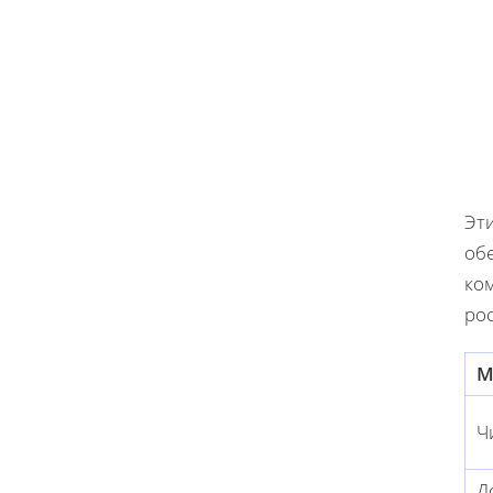
Эти
об
ко
рос
М
Ч
Д