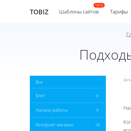
TOBIZ
Шаблоны сайтов
Тарифы
Г
Подходы
Дат
Все
Блог
6
На
Начало работы
9
Ког
Интернет магазин
18
его