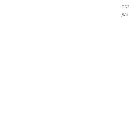
по
да