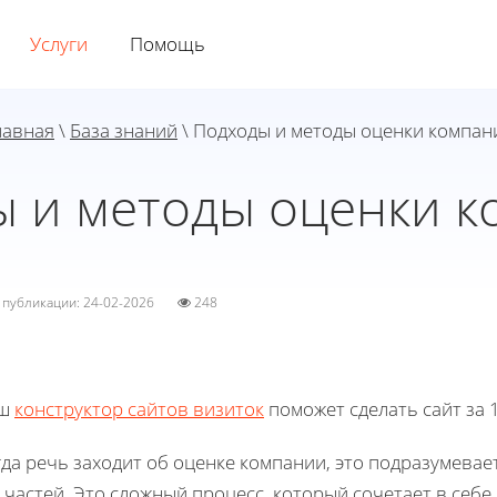
Услуги
Помощь
лавная
\
База знаний
\ Подходы и методы оценки компан
 и методы оценки 
а публикации: 24-02-2026
248
ш
конструктор сайтов визиток
поможет сделать сайт за 1
да речь заходит об оценке компании, это подразумевае
 частей. Это сложный процесс, который сочетает в себе