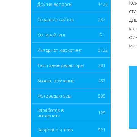
Ко
Другие вопросы
4428
ст
ди
Создание сайтов
237
ка
Копирайтинг
51
фи
мог
Интернет маркетинг
8732
Текстовые редакторы
281
Бизнес обучение
437
Фоторедакторы
505
Заработок в
125
интернете
Здоровье и тело
521