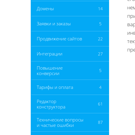
не
Домены
14
пр
Заявки и заказы
5
ва
ин
Продвижение сайтов
22
те
пр
Интеграции
27
Повышение
5
конверсии
Тарифы и оплата
4
Редактор
61
конструктора
Технические вопросы
87
и частые ошибки