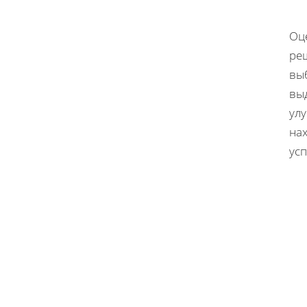
Оц
ре
вы
вы
ул
нах
ус