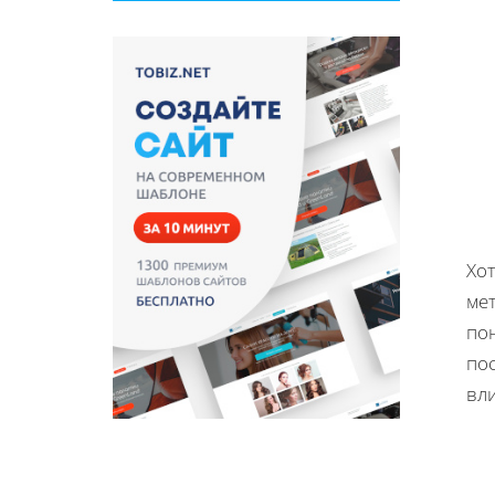
Хо
мет
по
по
вл