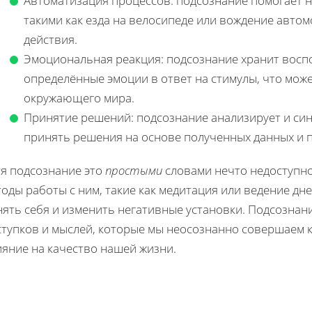
Автоматизация процессов: подсознание помогает н
такими как езда на велосипеде или вождение авто
действия.
Эмоциональная реакция: подсознание хранит вос
определённые эмоции в ответ на стимулы, что мож
окружающего мира.
Принятие решений: подсознание анализирует и си
принять решения на основе полученных данных и 
тя подсознание это
простыми
словами нечто недоступно
оды работы с ним, такие как медитация или ведение дн
нять себя и изменить негативные установки. Подсознан
ступков и мыслей, которые мы неосознанно совершаем к
ияние на качество нашей жизни.