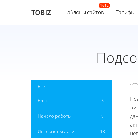
TOBIZ
Шаблоны сайтов
Тарифы
Подсо
Дат
Все
По
Блог
6
жиз
да
Начало работы
9
ак
Интернет магазин
18
не