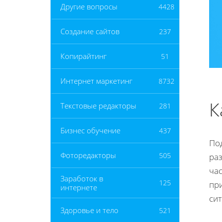
Другие вопросы
4428
Создание сайтов
237
Копирайтинг
51
Интернет маркетинг
8732
К
Текстовые редакторы
281
Бизнес обучение
437
По
Фоторедакторы
505
ра
ча
Заработок в
125
пр
интернете
си
Здоровье и тело
521