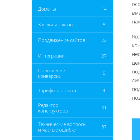
осо
Домены
14
вм
на
Заявки и заказы
5
Яв
Продвижение сайтов
22
ко
не
Интеграции
27
цен
Повышение
по
5
конверсии
ли
по
Тарифы и оплата
4
по
Редактор
61
конструктора
Технические вопросы
87
и частые ошибки