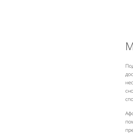
М
По
до
не
сно
сп
Аф
по
пр