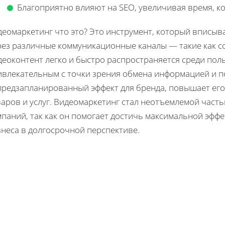
Благоприятно влияют на SEO, увеличивая время, ко
деомаркетинг что это? Это инструмент, который вписы
рез различные коммуникационные каналы — такие как со
еоконтент легко и быстро распространяется среди поль
ивлекательным с точки зрения обмена информацией и п
предзапланированный эффект для бренда, повышает его
варов и услуг. Видеомаркетинг стал неотъемлемой част
паний, так как он помогает достичь максимальной эфф
знеса в долгосрочной перспективе.