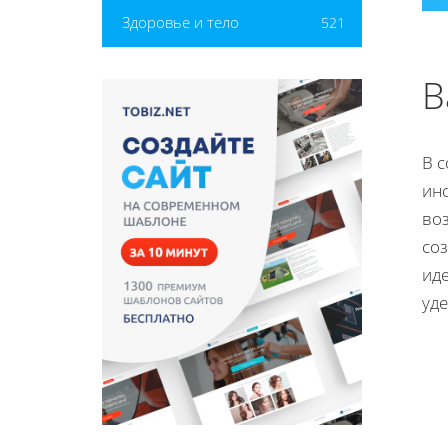
Здоровье и тело
521
В
В 
ин
во
со
ид
уд