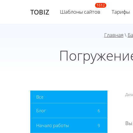
TOBIZ
Шаблоны сайтов
Тарифы
Главная
\
Ба
Погружение
Дат
Все
Блог
6
Вы
Начало работы
9