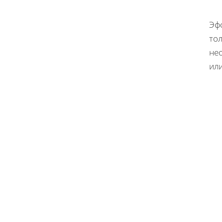
Эф
тол
не
ил