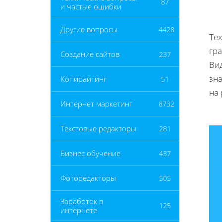
87
и частые ошибки
Другие вопросы
4428
Те
гр
Создание сайтов
237
Ви
зн
Копирайтинг
51
на 
Интернет маркетинг
8732
Текстовые редакторы
281
Бизнес обучение
437
Фоторедакторы
505
Заработок в
125
интернете