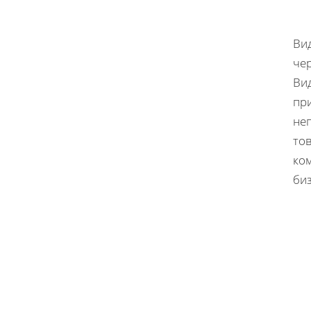
Ви
че
Вид
пр
не
то
ком
би