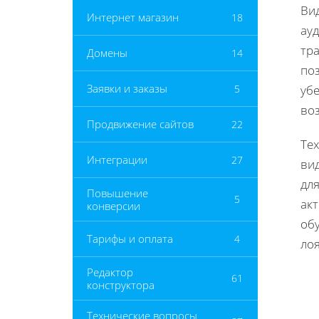
Ви
Интернет магазин
18
ауд
тр
Домены
14
по
Заявки и заказы
5
уб
воз
Продвижение сайтов
22
Те
Интеграции
27
ви
дл
Повышение
5
ак
конверсии
об
Тарифы и оплата
4
ло
Редактор
61
конструктора
Технические вопросы