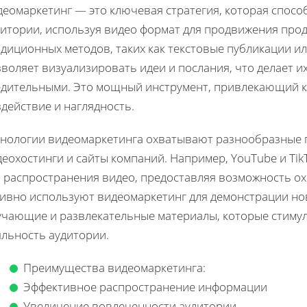
деомаркетинг — это ключевая стратегия, которая спос
итории, используя видео формат для продвижения проду
адиционных методов, таких как текстовые публикации и
зволяет визуализировать идеи и послания, что делает 
едительными. Это мощный инструмент, привлекающий к
действие и наглядность.
хнологии видеомаркетинга охватывают разнообразные 
деохостинги и сайты компаний. Например, YouTube и T
я распространения видео, предоставляя возможность о
тивно используют видеомаркетинг для демонстрации нов
учающие и развлекательные материалы, которые стиму
яльность аудитории.
Преимущества видеомаркетинга:
Эффективное распространение информации
Увеличение вовлеченности аудитории