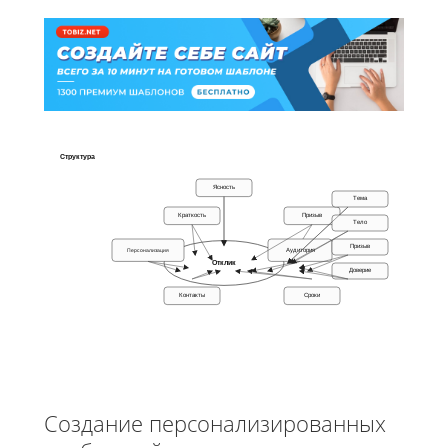
Структура
Ясность
Тема
Краткость
Призыв
Тело
Призыв
Персонализация
Аудитория
Отклик
Доверие
Контакты
Сроки
Создание персонализированных