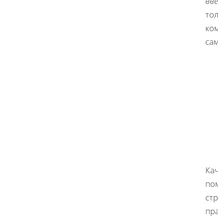
вв
тол
ком
сам
Ка
по
ст
пра