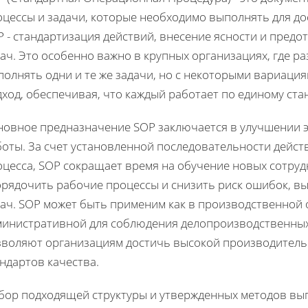
оцессы и задачи, которые необходимо выполнять для д
P - стандартизация действий, внесение ясности и пред
ач. Это особенно важно в крупных организациях, где р
полнять одни и те же задачи, но с некоторыми вариаци
ход, обеспечивая, что каждый работает по единому ста
новное предназначение SOP заключается в улучшении 
оты. За счет установленной последовательности дейст
цесса, SOP сокращает время на обучение новых сотрудн
орядочить рабочие процессы и снизить риск ошибок, 
ач. SOP может быть применим как в производственной о
министративной для соблюдения делопроизводственных
зволяют организациям достичь высокой производитель
ндартов качества.
бор подходящей структуры и утвержденных методов вы