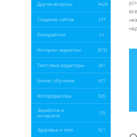
уст
Другие вопросы
4428
вс
не
Создание сайтов
237
не
Копирайтинг
51
Интернет маркетинг
8732
Текстовые редакторы
281
Бизнес обучение
437
Фоторедакторы
505
Заработок в
125
интернете
Здоровье и тело
521