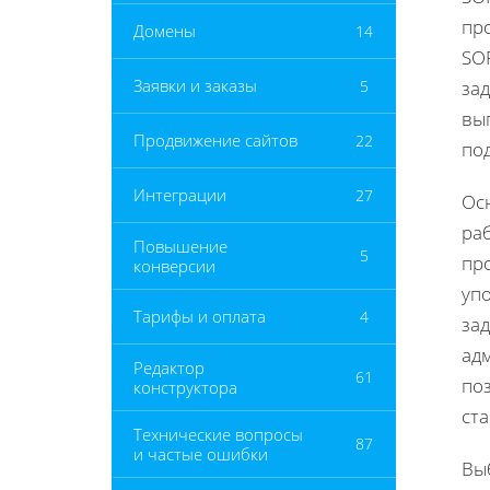
пр
Домены
14
SO
Заявки и заказы
5
зад
вы
Продвижение сайтов
22
под
Интеграции
27
Ос
раб
Повышение
5
про
конверсии
уп
Тарифы и оплата
4
зад
ад
Редактор
61
по
конструктора
ста
Технические вопросы
87
и частые ошибки
Вы