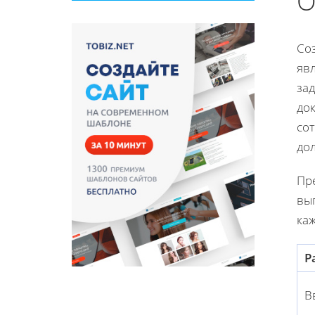
О
Со
яв
зад
до
сот
до
Пр
вы
каж
Р
В