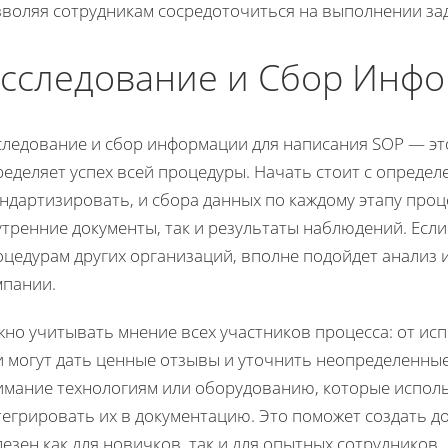
воляя сотрудникам сосредоточиться на выполнении зад
сследование и Сбор Инфо
следование и сбор информации для написания SOP — эт
еделяет успех всей процедуры. Начать стоит с определ
ндартизировать, и сбора данных по каждому этапу проц
тренние документы, так и результаты наблюдений. Если 
оцедурам других организаций, вполне подойдет анализ
мпании.
но учитывать мнение всех участников процесса: от ис
и могут дать ценные отзывы и уточнить неопределенные
имание технологиям или оборудованию, которые исполь
егрировать их в документацию. Это поможет создать до
езен как для новичков, так и для опытных сотрудников.