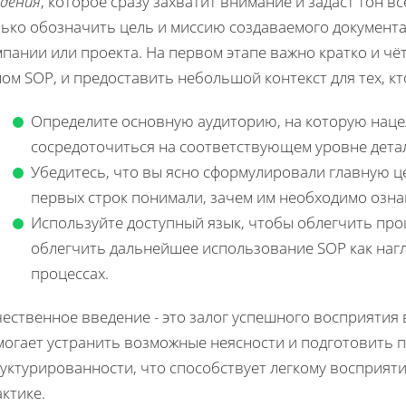
едения
, которое сразу захватит внимание и задаст тон в
ько обозначить цель и миссию создаваемого документа,
пании или проекта. На первом этапе важно кратко и чёт
ом SOP, и предоставить небольшой контекст для тех, к
Определите основную аудиторию, на которую наце
сосредоточиться на соответствующем уровне дета
Убедитесь, что вы ясно сформулировали главную ц
первых строк понимали, зачем им необходимо озна
Используйте доступный язык, чтобы облегчить пр
облегчить дальнейшее использование SOP как наг
процессах.
чественное введение - это залог успешного восприяти
могает устранить возможные неясности и подготовить 
руктурированности, что способствует легкому восприя
ктике.