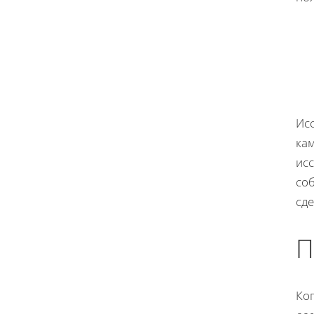
Ис
ка
исс
со
сд
П
Ког