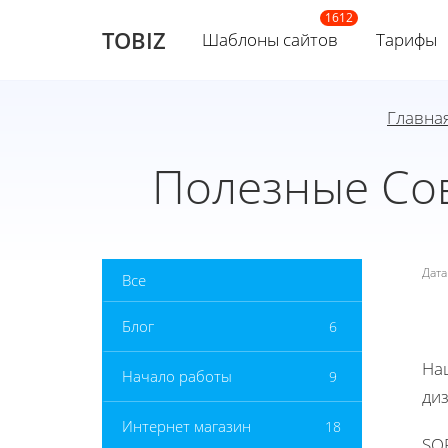
TOBIZ
Шаблоны сайтов
Тарифы
Главна
Полезные Со
Дат
Все
Блог
6
На
Начало работы
9
ди
Интернет магазин
18
SO