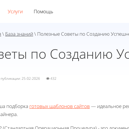
Услуги
Помощь
я
\
База знаний
\ Полезные Советы по Созданию Успешн
веты по Созданию У
а публикации: 25-02-2026
432
ша подборка
готовых шаблонов сайтов
— идеальное реш
зайнера.
P (Стандартная Операционная Процедура) - это докумен