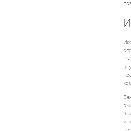
поз
И
Ис
опр
ста
вну
пр
ко
Важ
он
вн
инт
пол